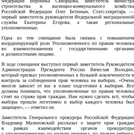
Федерации Вероника Скворцова, заместитель министра
строительства и жилищно-коммунального хозяйства
Российской Федерации Олег Бетинын, Статс-секретарь —
первый заместитель руководителя Федеральной миграционной
службы Екатерина Егорова, а также региональные
уполномоченные.
Одна из тем совещания была связана с повышением
координирующей роли Уполномоченного по правам человека
во взаимоотношениях с государственными органами
и должностными лицами.
В ходе совещания выступил первый заместитель Руководителя
Администрации Президента России Вячеслав Володин,
который призвал уполномоченных к большей вовлеченности в
контроль за соблюдением прав человека на выборах. «Очень
многое зависит от вас в плане подготовки к выборам. Все
должны понимать, что уполномоченные по правам человека
стоят на страже прав граждан. Нам нужно сделать всё, чтобы
выборы прошли легитимно и выбор каждого человека был
защищен», — отметил он.
Заместитель Генерального прокурора Российской Федерации
Владимир Малиновский рассказал о защите прав граждан
в рамках взаимодействия органов прокуратуры
с уполномоченными по правам человека, по правам ребенка,