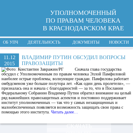
УПОЛНОМОЧЕННЫЙ
ПО ПРАВАМ ЧЕЛОВЕКА
В КРАСНОДАРСКОМ КРАЕ
ОБ УПЧ
ДЕЯТЕЛЬНОСТЬ
ДОКУМЕНТЫ
НОВОСТИ
11.12
ВЛАДИМИР ПУТИН ОБСУДИЛ ВОПРОСЫ
ПРАВОЗАЩИТЫ
2015
Сначала глава государства
обсудил с Уполномоченным по правам человека Эллой Памфиловой
наиболее острые проблемы, волнующие граждан. Памфилова работает
омбудсменом уже больше полутора лет. «Как один день пролетели», —
призналась она и начала с благодарностей — за то, что в Послании
Федеральному Собранию Владимир Путин обратил внимание на целый
ряд важнейших правозащитных аспектов и постоянно поддерживает
институт уполномоченных — так что у самых незащищенных и
малообеспеченных появляется возможность защищать свои права с
помощью этого института.
Читать далее…
СКАЧАТЬ