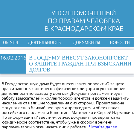
УПОЛНОМОЧЕННЫЙ
ПО ПРАВАМ ЧЕЛОВЕКА
В КРАСНОДАРСКОМ КРАЕ
ОБ УПЧ
ДЕЯТЕЛЬНОСТЬ
ДОКУМЕНТЫ
НОВОСТИ
16.02.2016
В ГОСДУМУ ВНЕСУТ ЗАКОНОПРОЕКТ
О ЗАЩИТЕ ГРАЖДАН ПРИ ВЗЫСКАНИИ
ДОЛГОВ
В Государственную думу будет внесен законопроект «О защите
прав и законных интересов физических лиц при осуществлении
деятельности по возврату долгов». Документ регламентирует
работу взыскателей и коллекторских агентств и должен защитить
население от излишнего давления с их стороны. Проект закона
могут внести в ближайшее время председатели обеих палат
российского парламента Валентина Матвиенко и Сергей Нарышкин.
По информации «Известий», сейчас документ проверяется на
юридическое соответствие, чтобы уже в скором времени
парламентарии могли начать с ним работать.
Читайте далее…