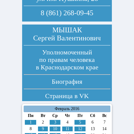
8 (861) 268-09-45
МЫШАК
Сергей Валентинович
Уполномоченный
по правам человека
в Краснодарском крае
Биография
Страница в
VK
Февраль 2016
Пн
Вт
Ср
Чт
Пт
Сб
Вс
1
2
3
4
5
6
7
8
9
10
11
12
13
14