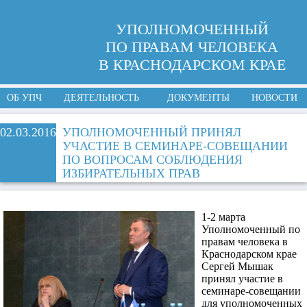
УПОЛНОМОЧЕННЫЙ
ПО ПРАВАМ ЧЕЛОВЕКА
В КРАСНОДАРСКОМ КРАЕ
ОБ УПЧ
ДЕЯТЕЛЬНОСТЬ
ДОКУМЕНТЫ
НОВОСТИ
02.03.2016
УПОЛНОМОЧЕННЫЙ ПРИНЯЛ
УЧАСТИЕ В СЕМИНАРЕ-СОВЕЩАНИИ
ПО ВОПРОСАМ СОБЛЮДЕНИЯ
ИЗБИРАТЕЛЬНЫХ ПРАВ
1-2 марта
Уполномоченный по
правам человека в
Краснодарском крае
Сергей Мышак
принял участие в
семинаре-совещании
для уполномоченных