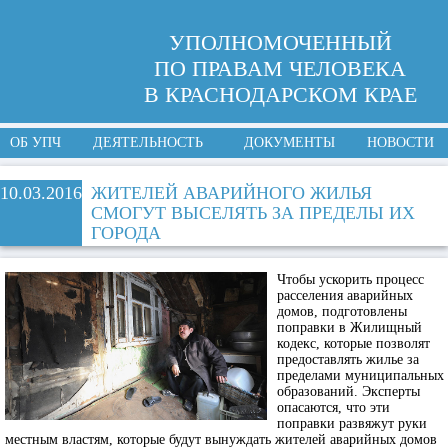
УПОЛНОМОЧЕННЫЙ
ПО ПРАВАМ ЧЕЛОВЕКА
В КРАСНОДАРСКОМ КРАЕ
ОБ УПЧ
ДЕЯТЕЛЬНОСТЬ
ДОКУМЕНТЫ
НОВОСТИ
10.03.2016
ЖИТЕЛЕЙ АВАРИЙНОГО ЖИЛЬЯ
СМОГУТ ВЫСЕЛЯТЬ ЗА ПРЕДЕЛЫ ИХ
ГОРОДА
Чтобы ускорить процесс
расселения аварийных
домов, подготовлены
поправки в Жилищный
кодекс, которые позволят
предоставлять жилье за
пределами муниципальных
образований. Эксперты
опасаются, что эти
поправки развяжут руки
местным властям, которые будут вынуждать жителей аварийных домов