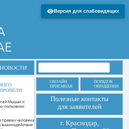
Версия для слабовидящих
А
АЕ
НОВОСТИ
ОНЛАЙН
ПОРЯДОК
НОГО
ПРИЕМНАЯ
ОБРАЩЕНИЯ
 ПРОВЕЛИ
Полезные контакты
ргей Мышак и
для заявителей
ю, полковник
 правам человека
г. Краснодар,
х взаимодействия