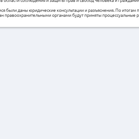
 в области соблюдения и защиты прав и свобод человека и гражданин
ся были даны юридические консультации и разъяснения. По итогам 
ан правоохранительными органами будут приняты процессуальные 