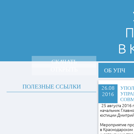
П
В
СКАЧАТЬ
ОТКРЫТЬ
ОБ УПЧ
ПОЛЕЗНЫЕ ССЫЛКИ
26.08
УПОЛ
2016
УПРА
СОВМ
25 августа 2016
начальник Главно
юстиции Дмитрий
Мероприятие про
в Краснодарском