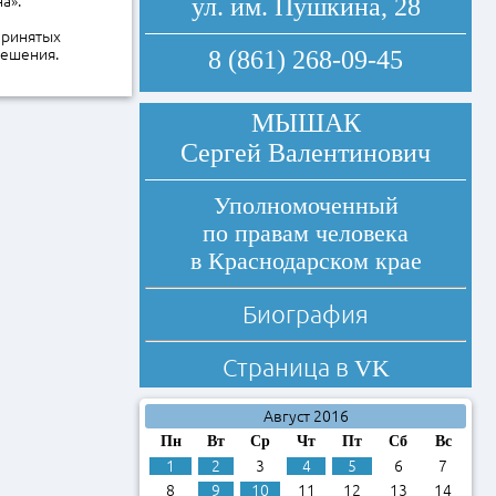
а».
ул. им. Пушкина, 28
принятых
решения.
8 (861) 268-09-45
МЫШАК
Сергей Валентинович
Уполномоченный
по правам человека
в Краснодарском крае
Биография
Страница в
VK
Август 2016
Пн
Вт
Ср
Чт
Пт
Сб
Вс
1
2
3
4
5
6
7
8
9
10
11
12
13
14