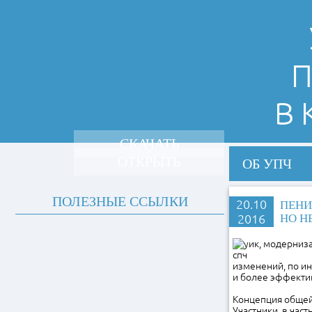
П
В
СКАЧАТЬ
ОТКРЫТЬ
ОБ УПЧ
ПОЛЕЗНЫЕ ССЫЛКИ
20.10
ПЕНИ
2016
НО Н
изменений, по ин
и более эффекти
Концепция общей
Участники, в час