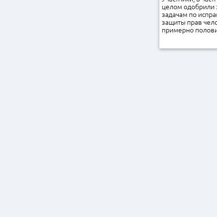
целом одобрили 
задачам по испр
защиты прав чело
примерно половин