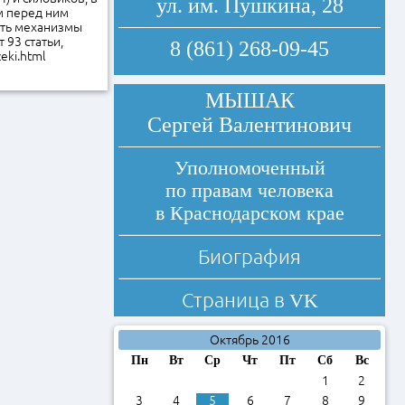
ул. им. Пушкина, 28
м перед ним
ать механизмы
93 статьи,
8 (861) 268-09-45
eki.html
МЫШАК
Сергей Валентинович
Уполномоченный
по правам человека
в Краснодарском крае
Биография
Страница в
VK
Октябрь 2016
Пн
Вт
Ср
Чт
Пт
Сб
Вс
1
2
3
4
5
6
7
8
9