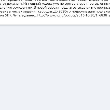
этот документ. Нынешний кодекс уже не соответствует поставленны
авлению осужденных. В новой версии предлагается детально пропис
века в местах лишения свободы. До 2020-го модернизации подлежат 
а УИК. Читать далее…http://www.ng.ru/politics/2016-10-20/1_6838_z