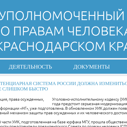
УПОЛНОМОЧЕННЫЙ
О ПРАВАМ ЧЕЛОВЕК
 КРАСНОДАРСКОМ КР
ДЕЯТЕЛЬНОСТЬ
ДОКУМЕНТЫ
ТЕНЦИАРНАЯ СИСТЕМА РОССИИ ДОЛЖНА ИЗМЕНИТЬСЯ
Е СЛИШКОМ БЫСТРО
Уголовно-исполнительному кодексу (УИК
года предстоит серьезная модернизация
формации «НГ», уже подготовлена. В обновленном УИК должен появи
вный механизм защиты прав осужденных и их человеческого достоин
 части УИК, подготовленная на базе юрфака МГУ, прошла обществен
тности представители президентского Совета по правам человека (СПЧ