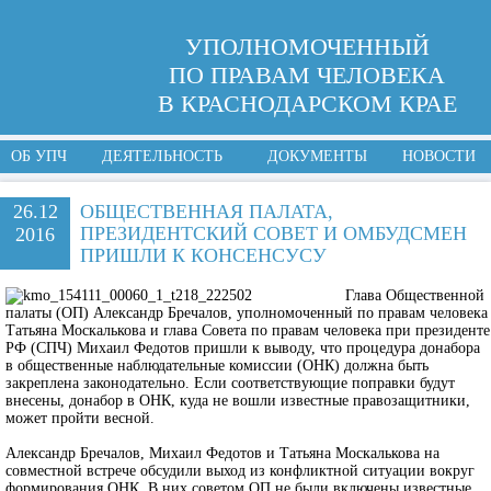
УПОЛНОМОЧЕННЫЙ
ПО ПРАВАМ ЧЕЛОВЕКА
В КРАСНОДАРСКОМ КРАЕ
ОБ УПЧ
ДЕЯТЕЛЬНОСТЬ
ДОКУМЕНТЫ
НОВОСТИ
26.12
ОБЩЕСТВЕННАЯ ПАЛАТА,
ПРЕЗИДЕНТСКИЙ СОВЕТ И ОМБУДСМЕН
2016
ПРИШЛИ К КОНСЕНСУСУ
Глава Общественной
палаты (ОП) Александр Бречалов, уполномоченный по правам человека
Татьяна Москалькова и глава Совета по правам человека при президенте
РФ (СПЧ) Михаил Федотов пришли к выводу, что процедура донабора
в общественные наблюдательные комиссии (ОНК) должна быть
закреплена законодательно. Если соответствующие поправки будут
внесены, донабор в ОНК, куда не вошли известные правозащитники,
может пройти весной.
Александр Бречалов, Михаил Федотов и Татьяна Москалькова на
совместной встрече обсудили выход из конфликтной ситуации вокруг
формирования ОНК. В них советом ОП не были включены известные