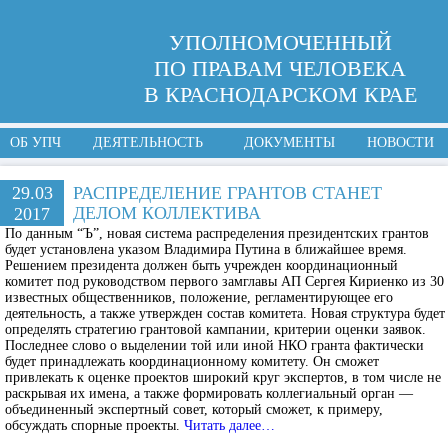
УПОЛНОМОЧЕННЫЙ
ПО ПРАВАМ ЧЕЛОВЕКА
В КРАСНОДАРСКОМ КРАЕ
ОБ УПЧ
ДЕЯТЕЛЬНОСТЬ
ДОКУМЕНТЫ
НОВОСТИ
29.03
РАСПРЕДЕЛЕНИЕ ГРАНТОВ СТАНЕТ
ДЕЛОМ КОЛЛЕКТИВА
2017
По данным “Ъ”, новая система распределения президентских грантов
будет установлена указом Владимира Путина в ближайшее время.
Решением президента должен быть учрежден координационный
комитет под руководством первого замглавы АП Сергея Кириенко из 30
известных общественников, положение, регламентирующее его
деятельность, а также утвержден состав комитета. Новая структура будет
определять стратегию грантовой кампании, критерии оценки заявок.
Последнее слово о выделении той или иной НКО гранта фактически
будет принадлежать координационному комитету. Он сможет
привлекать к оценке проектов широкий круг экспертов, в том числе не
раскрывая их имена, а также формировать коллегиальный орган —
объединенный экспертный совет, который сможет, к примеру,
обсуждать спорные проекты.
Читать далее…