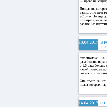
— права на защит
Поправки, которы
данного по итогам
2015-го. Но еще д
при президенте, 
различные инстан
18.04.2017
В 
20
Уполномоченный по
раза больше обращ
в 1,5 раза больш
людей, которые пр
совета при уполн
Она отметила, что
права которых нар
14.04.2017
ОТ