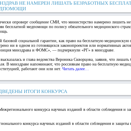
НЗДРАВ НЕ НАМЕРЕН ЛИШАТЬ БЕЗРАБОТНЫХ БЕСПЛА
ДПОМОЩИ
ически опроверг сообщение СМИ, что министерство намерено лишить н
ян бесплатной медпомощи по полису обязательного медицинского страхо
мощь.
й базовой социальной гарантии, как право на бесплатную медицинскую
рено ни в одном из готовящихся законопроектов или нормативных актов
позиция минздрава и ФОМС», — подчеркнули «РГ» в минздраве.
 высказалась и глава ведомства Вероника Скворцова, заявив, что лишать
зя. В минздраве напоминают, что россиянам право на бесплатную мед
ституцией, работают они или нет.
Читать далее…
ДВЕДЕНЫ ИТОГИ КОНКУРСА
Межрегионального конкурса научных изданий в области соблюдения и з
гионального конкурса научных изданий в области соблюдения и защиты 