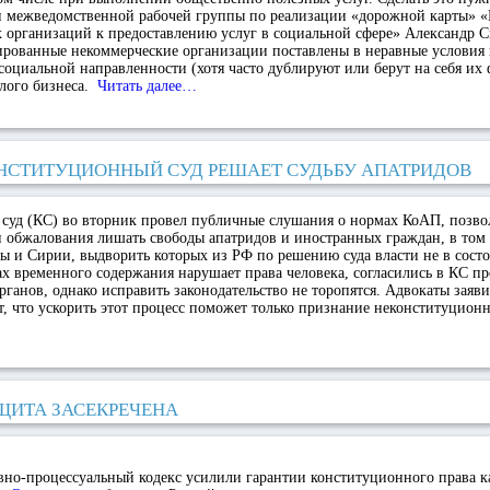
н межведомственной рабочей группы по реализации «дорожной карты» «
 организаций к предоставлению услуг в социальной сфере» Александр С
рованные некоммерческие организации поставлены в неравные условия н
оциальной направленности (хотя часто дублируют или берут на себя их 
лого бизнеса.
Читать далее…
НСТИТУЦИОННЫЙ СУД РЕШАЕТ СУДЬБУ АПАТРИДОВ
суд (КС) во вторник провел публичные слушания о нормах КоАП, позв
 обжалования лишать свободы апатридов и иностранных граждан, в том 
 и Сирии, выдворить которых из РФ по решению суда власти не в состо
ах временного содержания нарушает права человека, согласились в КС п
рганов, однако исправить законодательство не торопятся. Адвокаты заяв
, что ускорить этот процесс поможет только признание неконституцио
ЩИТА ЗАСЕКРЕЧЕНА
вно-процессуальный кодекс усилили гарантии конституционного права 