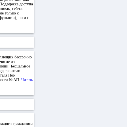
Поддержка доступа
пивак, сейчас
е только с
функции), но и с
оляющих бессрочно
числе из
янии. Бесцельное
редставители
ителя Ноэ
нности КоАП.
Читать
каждого гражданина