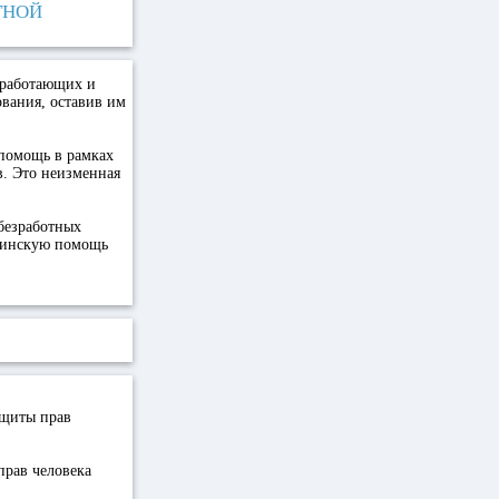
ТНОЙ
еработающих и
вания, оставив им
 помощь в рамках
. Это неизменная
 безработных
ицинскую помощь
ащиты прав
прав человека