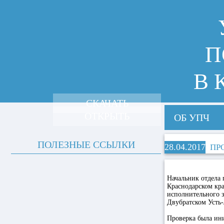
П
В 
СКАЧАТЬ
ОТКРЫТЬ
ОБ УПЧ
ПОЛЕЗНЫЕ ССЫЛКИ
28.04.2017
ПР
Начальник отдела
Краснодарском кра
исполнительного з
Двубратском Усть-
Проверка была ин