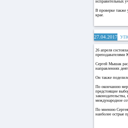
исправительных уч
В проверке также 
крае.
27.04.2017
УП
26 апреля состоял
преподавателями К
Сергей Мышак расс
направлениях деят
Он также поделил
По окончанию мер
предстоящие выбор
законодательства
международное со
По мнению Сергея 
наиболее острые п