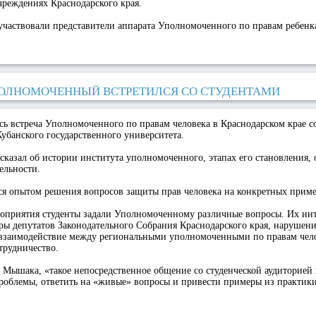
реждениях Краснодарского края.
участвовали представители аппарата Уполномоченного по правам ребенк
ОЛНОМОЧЕННЫЙ ВСТРЕТИЛСЯ СО СТУДЕНТАМИ
ась встреча Уполномоченного по правам человека в Краснодарском крае с
убанского государственного университета.
казал об истории института уполномоченного, этапах его становления,
ельности.
ся опытом решения вопросов защиты прав человека на конкретных приме
оприятия студенты задали Уполномоченному различные вопросы. Их ин
ы депутатов Законодательного Собрания Краснодарского края, нарушени
, взаимодействие между региональными уполномоченными по правам чел
трудничество.
Мышака, «такое непосредственное общение со студенческой аудиторией 
роблемы, ответить на «живые» вопросы и привести примеры из практики