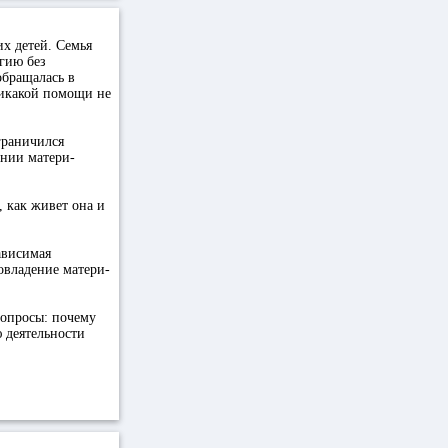
х детей. Семья
ргию без
обращалась в
никакой помощи не
ограничился
ении матери-
 как живет она и
ависимая
овладение матери-
вопросы: почему
ю деятельности