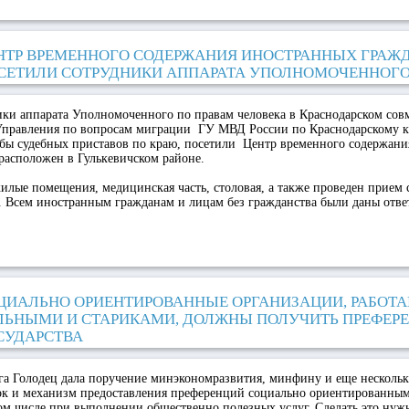
НТР ВРЕМЕННОГО СОДЕРЖАНИЯ ИНОСТРАННЫХ ГРАЖ
СЕТИЛИ СОТРУДНИКИ АППАРАТА УПОЛНОМОЧЕННОГ
ики аппарата Уполномоченного по правам человека в Краснодарском сов
Управления по вопросам миграции ГУ МВД России по Краснодарскому к
бы судебных приставов по краю, посетили Центр временного содержани
расположен в Гулькевичском районе.
илые помещения, медицинская часть, столовая, а также проведен прием
. Всем иностранным гражданам и лицам без гражданства были даны отве
ЦИАЛЬНО ОРИЕНТИРОВАННЫЕ ОРГАНИЗАЦИИ, РАБОТ
ЛЬНЫМИ И СТАРИКАМИ, ДОЛЖНЫ ПОЛУЧИТЬ ПРЕФЕРЕ
СУДАРСТВА
га Голодец дала поручение минэкономразвития, минфину и еще несколь
док и механизм предоставления преференций социально ориентированны
ом числе при выполнении общественно полезных услуг. Сделать это нужн