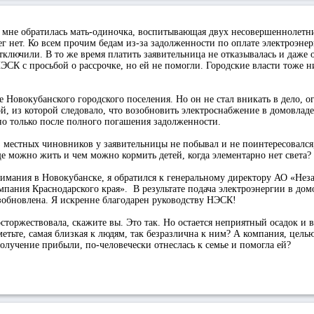
о мне обратилась мать-одиночка, воспитывающая двух несовершеннолетни
ег нет. Ко всем прочим бедам из-за задолженности по оплате электроэне
ключили. В то же время платить заявительница не отказывалась и даже 
СК с просьбой о рассрочке, но ей не помогли. Городские власти тоже 
ве Новокубанского городского поселения. Но он не стал вникать в дело, 
й, из которой следовало, что возобновить электроснабжение в домовлад
о только после полного погашения задолженности.
 местных чиновников у заявительницы не побывал и не поинтересовался,
ще можно жить и чем можно кормить детей, когда элементарно нет света?
имания в Новокубанске, я обратился к генеральному директору АО «Нез
мпания Краснодарского края». В результате подача электроэнергии в дом
зобновлена. Я искренне благодарен руководству НЭСК!
сторжествовала, скажите вы. Это так. Но остается неприятный осадок и 
аметьте, самая близкая к людям, так безразлична к ним? А компания, цель
получение прибыли, по-человечески отнеслась к семье и помогла ей?