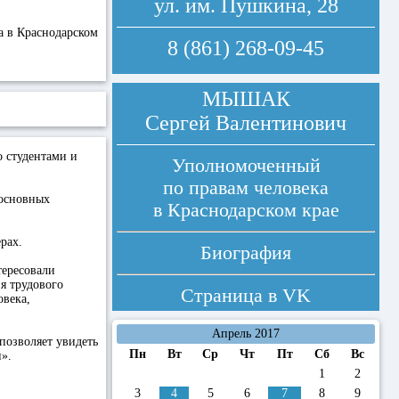
ул. им. Пушкина, 28
а в Краснодарском
8 (861) 268-09-45
МЫШАК
Сергей Валентинович
о студентами и
Уполномоченный
по правам человека
 основных
в Краснодарском крае
рах.
Биография
тересовали
я трудового
Страница в
VK
овека,
Апрель 2017
позволяет увидеть
Пн
Вт
Ср
Чт
Пт
Сб
Вс
».
1
2
3
4
5
6
7
8
9