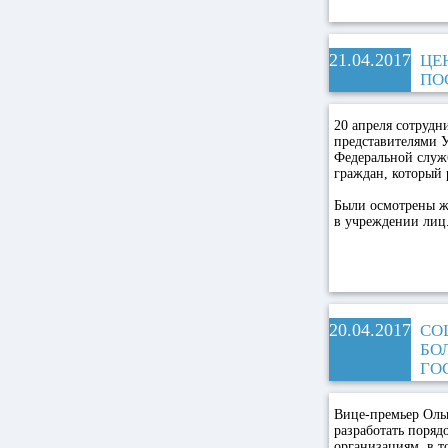
21.04.2017
ЦЕ
ПО
20 апреля сотрудн
представителями 
Федеральной служ
граждан, который 
Были осмотрены ж
в учреждении лиц
20.04.2017
СО
БО
ГО
Вице-премьер Оль
разработать поря
организациям, в т