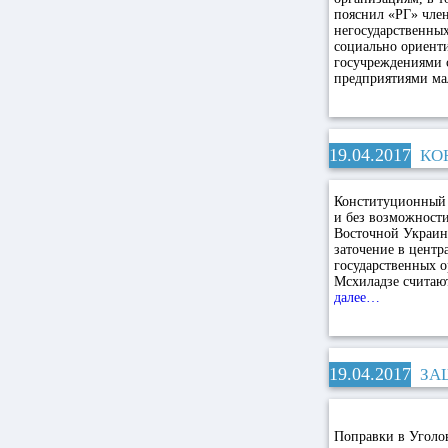
пояснил «РГ» чле
негосударственных
социально ориенти
госучреждениями с
предприятиями ма
19.04.2017
КО
Конституционный 
и без возможности
Восточной Украины
заточение в центр
государственных о
Мсхиладзе считают
далее…
19.04.2017
ЗА
Поправки в Уголо