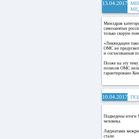
13.04.2017
МИ
МЕ
Минздрав категор
самозанятых росси
только скорую по
«Ликвидации тако
ОМС не предусмот
и согласованная 
Позже на эту тему
полисов ОМС нель
гарантировано Кон
10.04.2017
ПО
Подведены итоги 
человека.
Лауреатами межре
стали: