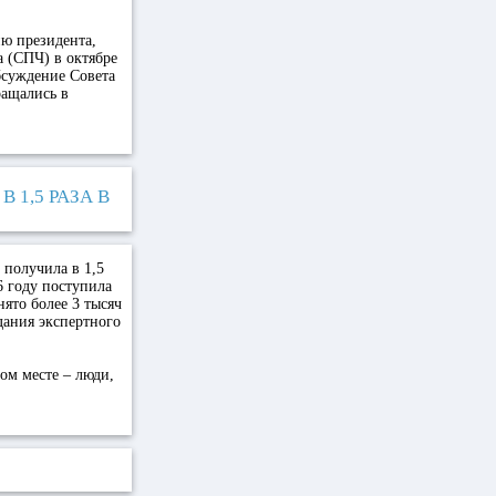
ю президента,
а (СПЧ) в октябре
бсуждение Совета
ращались в
1,5 РАЗА В
 получила в 1,5
6 году поступила
ято более 3 тысяч
дания экспертного
ом месте – люди,