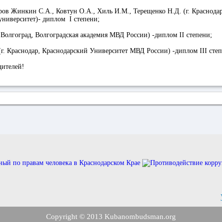
ов Жинкин С.А., Ковтун О.А., Хиль И.М., Терещенко Н.Д. (г. Краснода
ниверситет)- диплом I степени;
 Волгоград, Волгоградская академия МВД России) -диплом II степени;
г. Краснодар, Краснодарский Университет МВД России) -диплом III степ
дителей!
Copyright © 2013 Kubanombudsman.org