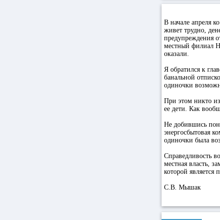
В начале апреля к
живет трудно, ден
предупреждения от
местный филиал НЭ
оказали.
Я обратился к гла
банальной отписко
одиночки возможн
При этом никто из
ее дети. Как вооб
Не добившись пон
энергосбытовая ко
одиночки была во
Справедливость во
местная власть, з
которой является 
С.В. Мышак