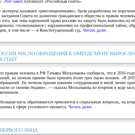
у.
Этот закон
публикует «Российская газета».
е эксперты называют «революционными», были разработаны по поручени
 заседания Совета по развитию гражданского общества и правам человек
о того, как тема нарушений права россиян на защиту была вынесена на о
адвокаты, столкнувшиеся с нарушениями их профессиональной тайны, об
ции, в том числе — в Конституционный суд.
Читать далее…
РОССИИ ЧИСЛО ОБРАЩЕНИЙ К ОМБУДСМЕНУ ВЫРОСЛО В 
16 ГОДУ
 правам человека в РФ Татьяна Москалькова сообщила, что в 2016 году
ений, на личном приеме было принято более трех тысяч человек. «В 201
е обращений. На личном приеме нашими сотрудниками и мной лично прин
ишли со своими бедами», — сказала Москалькова во вторник в ходе засе
омоченном.
 большая часть обратившихся тревожится о социальных вопросах, на втор
ушены в сфере уголовного процесса.
Читать далее…
 ПЕРВОГО ЛИЦА