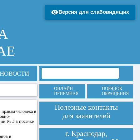
Версия для слабовидящих
А
АЕ
НОВОСТИ
ОНЛАЙН
ПОРЯДОК
ПРИЕМНАЯ
ОБРАЩЕНИЯ
Полезные контакты
 правам человека в
для заявителей
овно-
нии № 3 в поселке
г. Краснодар,
онов в