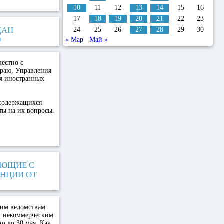
10
11
12
13
14
15
16
17
18
19
20
21
22
23
ДАН
24
25
26
27
28
29
30
О
« Мар
Май »
местно с
раю, Управления
я иностранных
 содержащихся
ты на их вопросы.
АЮЩИЕ С
НЦИИ ОТ
ким ведомствам
м некоммерческим
о до 30 мая. Как