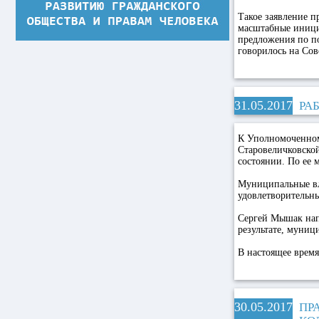
Такое заявление п
масштабные инициа
предложения по по
говорилось на Сов
31.05.2017
РА
К Уполномоченному
Старовеличковско
состоянии. По ее 
Муниципальные вла
удовлетворительн
Сергей Мышак нап
результате, муни
В настоящее время
30.05.2017
ПР