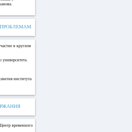
ханова.
Й ПРОБЛЕМАМ
частие в круглом
о университета.
азвития института
ЕРЖАНИЯ
 Центр временного