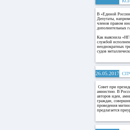
КО
В «Единой России»
Депутаты, наприме
членов правом инс
дополнительных г
Как выяснила «НГ»
службой исполнен
неоднократных тре
судов металличес
26.05.2017
СП
Совет при презид
амнистию. В Росси
авторов идеи, ам
граждан, соверши
проведения митинг
предлагается при