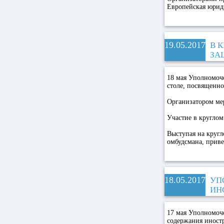
Европейская юрид
19.05.2017
В 
ЗА
18 мая Уполномоч
столе, посвященн
Организатором мер
Участие в круглом
Выступая на кругл
омбудсмана, прив
18.05.2017
УП
ИН
17 мая Уполномоч
содержания иност