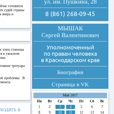
ул. им. Пушкина, 28
йчас готовятся
ех судей страны
8 (861) 268-09-45
 вчера и
МЫШАК
Сергей Валентинович
Уполномоченный
ых улиц станицы
по правам человека
ся в ужасном
вмы.
в Краснодарском крае
тояние тротуара
Биография
ной проблемы. В
емонта.
Страница в
VK
Май 2017
Пн
Вт
Ср
Чт
Пт
Сб
Вс
1
2
3
4
5
6
7
ХОДИТЬ В
8
9
10
11
12
13
14