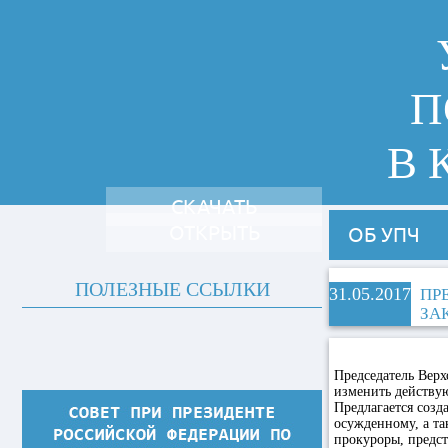
П
В 
СКАЧАТЬ
ОТКРЫТЬ
ОБ УПЧ
ПОЛЕЗНЫЕ ССЫЛКИ
31.05.2017
ПР
ЗА
Председатель Верх
изменить действу
Предлагается созд
осужденному, а та
прокуроры, предст