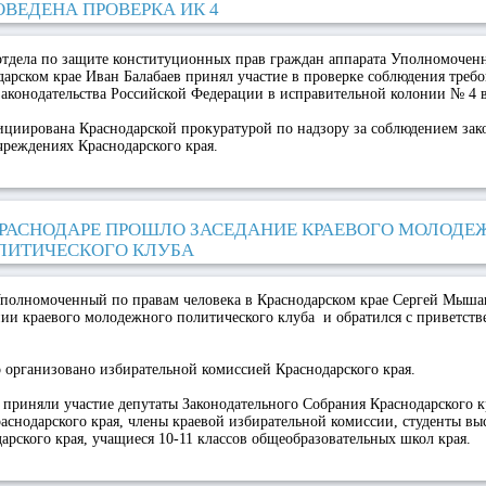
ОВЕДЕНА ПРОВЕРКА ИК 4
 отдела по защите конституционных прав граждан аппарата Уполномочен
дарском крае Иван Балабаев принял участие в проверке соблюдения треб
аконодательства Российской Федерации в исправительной колонии № 4 
ициирована Краснодарской прокуратурой по надзору за соблюдением зак
реждениях Краснодарского края.
КРАСНОДАРЕ ПРОШЛО ЗАСЕДАНИЕ КРАЕВОГО МОЛОДЕ
ЛИТИЧЕСКОГО КЛУБА
Уполномоченный по правам человека в Краснодарском крае Сергей Мыша
ии краевого молодежного политического клуба и обратился с приветств
 организовано избирательной комиссией Краснодарского края.
 приняли участие депутаты Законодательного Собрания Краснодарского к
аснодарского края, члены краевой избирательной комиссии, студенты в
арского края, учащиеся 10-11 классов общеобразовательных школ края.