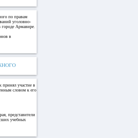
ного по правам
ований уголовно-
в городе Армавире.
онов в
ЖНОГО
к принял участие в
енным словом к его
рая, представители
ысших учебных