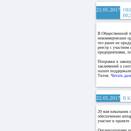
22.05.2017
ОБ
ВЕ
В Общественной па
некоммерческие о
что ранее не прод
реестр с участием
предприятиями, п
Поправки к закон
заключений о соот
палате поддержал
Титов.
Читать да
22.05.2017
В 
20 мая начальник
обеспечению аппа
участие в проекте
Организаторами п