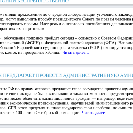
ЛОНИИ БЕСПРЕПЯТСТВЕННО
 готовят предложения по очередной либерализации уголовного законода
р, могут выполнить просьбу президентского Совета по правам человека 
пектировать тюрьмы. Идет речь и о некоторых послаблениях для заключе
арантиях их защитникам.
, обсуждение поправок пройдет сегодня – совместно с Советом Федера
ия наказаний (ФСИН) и Федеральной палатой адвокатов (ФПА). Наприме
бований Европейского суда по правам человека (ЕСПЧ) планируется норм
ких клеток на прозрачные кабины.
Читать далее…
Ч ПРЕДЛАГАЕТ ПРОВЕСТИ АДМИНИСТРАТИВНУЮ АМ
енте РФ по правам человека предлагает главе государства провести адм
и ее еще никогда не было, хотя законом такая возможность предусмотре
нистия может облегчить жизнь миллионов граждан — например, водител
вших экономические правонарушения, нарушителей иммиграционного р
ов. СПЧ готов представить главе государства свои наработки по амнист
урочить к 100-летию Октябрьской революции.
Читать далее…