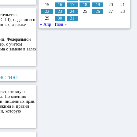
15
16
17
18
19
20
21
22
23
24
25
26
27
28
тельства.
29
30
31
(СПЧ), наделив его
« Апр
Июн »
нных, а также
ции, Федеральной
р, с учетом
а о замене в залах
НИСТИЮ
инистративную
на. По мнению
ей, лишенных прав,
ежима и правил
ии, которую