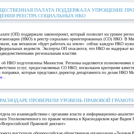
ЩЕСТВЕННАЯ ПАЛАТА ПОДДЕРЖАЛА УПРОЩЕНИЕ ПР
ДЕНИЯ РЕЕСТРА СОЦИАЛЬНЫХ НКО
лате (ОП) поддержали законопроект, который позволит на уровне регио
рганизации (НКО) в реестр социально ориентированных (СО) НКО. В М
умали, как механизм «будет работать на земле»: сейчас каждую НКО нуж
 федеральных ведомств. Эксперты ОП опасаются, что НКО не выдержат к
одведомственными региональным властям.
у об НКО подготовлены Минюстом. Регионы наделяются полномочиями п
ветствии услуг, предоставляемых СО НКО, нескольким критериям качест
и поправки, которые представил директор департамента по делам НКО 
лее…
КРАСНОДАРЕ ПРОВЕРИЛИ УРОВЕНЬ ПРАВОВОЙ ГРАМОТ
 отдела по взаимодействию с органами власти и информационно-аналити
рата Уполномоченного по правам человека в Краснодарском крае Вадим
 «Всероссийский Правовой диктант».
роекта выступили общероссийская общественная организация «Деловая Р