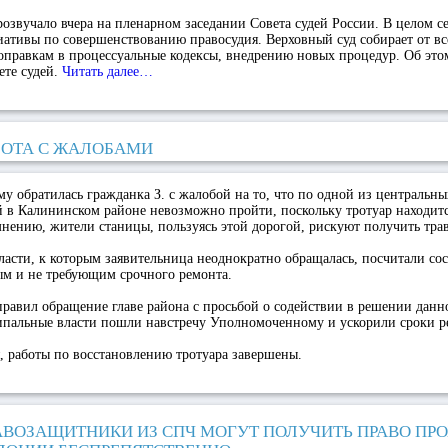
розвучало вчера на пленарном заседании Совета судей России. В целом се
тивы по совершенствованию правосудия. Верховный суд собирает от вс
правкам в процессуальные кодексы, внедрению новых процедур. Об этом
ете судей.
Читать далее…
БОТА С ЖАЛОБАМИ
 обратилась гражданка З. с жалобой на то, что по одной из центральн
й в Калининском районе невозможно пройти, поскольку тротуар находит
мнению, жители станицы, пользуясь этой дорогой, рискуют получить тра
сти, к которым заявительница неоднократно обращалась, посчитали сос
ым и не требующим срочного ремонта.
равил обращение главе района с просьбой о содействии в решении дан
ципальные власти пошли навстречу Уполномоченному и ускорили сроки р
, работы по восстановлению тротуара завершены.
АВОЗАЩИТНИКИ ИЗ СПЧ МОГУТ ПОЛУЧИТЬ ПРАВО ПРО