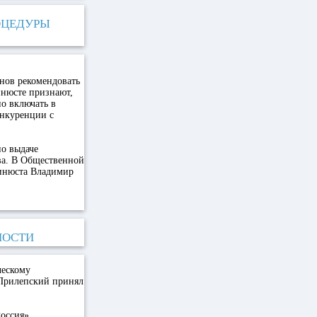
ОЦЕДУРЫ
нов рекомендовать
инюсте признают,
но включать в
онкуренции с
о выдаче
ва. В Общественной
Минюста Владимир
НОСТИ
ческому
 Прилепский принял
оссия»,