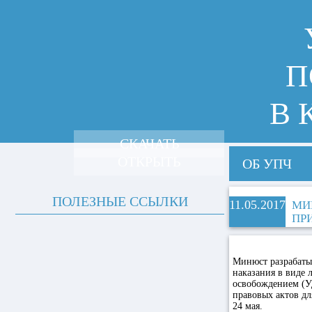
П
В 
СКАЧАТЬ
ОТКРЫТЬ
ОБ УПЧ
ПОЛЕЗНЫЕ ССЫЛКИ
11.05.2017
МИ
ПР
Минюст разрабаты
наказания в виде
освобождением (У
правовых актов д
24 мая.