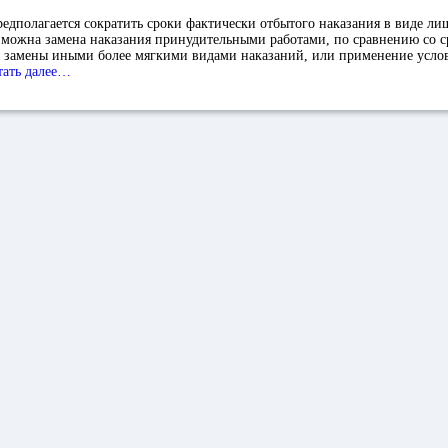
едполагается сократить сроки фактически отбытого наказания в виде ли
зможна замена наказания принудительными работами, по сравнению со с
 замены иными более мягкими видами наказаний, или применение усло
тать далее…