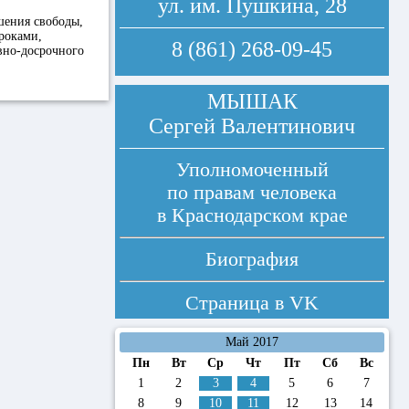
ул. им. Пушкина, 28
шения свободы,
роками,
8 (861) 268-09-45
вно-досрочного
МЫШАК
Сергей Валентинович
Уполномоченный
по правам человека
в Краснодарском крае
Биография
Страница в
VK
Май 2017
Пн
Вт
Ср
Чт
Пт
Сб
Вс
1
2
3
4
5
6
7
8
9
10
11
12
13
14