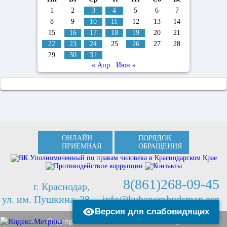
1
2
3
4
5
6
7
8
9
10
11
12
13
14
15
16
17
18
19
20
21
22
23
24
25
26
27
28
29
30
31
« Апр
Июн »
ОНЛАЙН
ПОРЯДОК
ПРИЕМНАЯ
ОБРАЩЕНИЯ
8(861)268-09-45
г. Краснодар,
ул. им. Пушкина, 28
info@kubanombudsman.org
Версия для слабовидящих
Copyright © 2013 Kubanombudsman.org