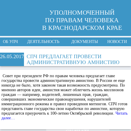
УПОЛНОМОЧЕННЫЙ
ПО ПРАВАМ ЧЕЛОВЕКА
В КРАСНОДАРСКОМ КРАЕ
ОБ УПЧ
ДЕЯТЕЛЬНОСТЬ
ДОКУМЕНТЫ
НОВОСТИ
26.05.2017
СПЧ ПРЕДЛАГАЕТ ПРОВЕСТИ
АДМИНИСТРАТИВНУЮ АМНИСТИЮ
Совет при президенте РФ по правам человека предлагает главе
государства провести административную амнистию. В России ее еще
никогда не было, хотя законом такая возможность предусмотрена. По
мнению авторов идеи, амнистия может облегчить жизнь миллионов
граждан — например, водителей, лишенных прав, граждан,
совершивших экономические правонарушения, нарушителей
иммиграционного режима и правил проведения митингов. СПЧ готов
представить главе государства свои наработки по амнистии, которую
предлагается приурочить к 100-летию Октябрьской революции.
Читать
далее…