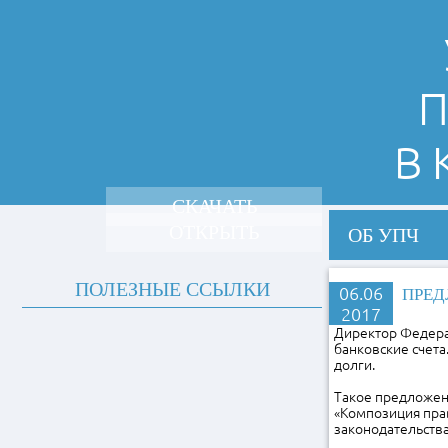
П
В
СКАЧАТЬ
ОТКРЫТЬ
ОБ УПЧ
ПОЛЕЗНЫЕ ССЫЛКИ
06.06
ПРЕД
2017
Директор Федера
банковские счета
долги.
Такое предложен
«Композиция пра
законодательства