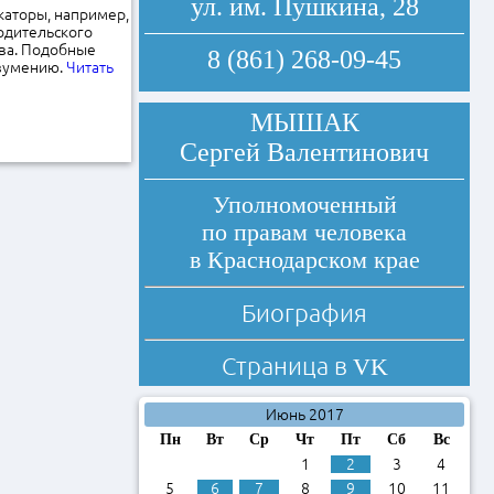
ул. им. Пушкина, 28
каторы, например,
одительского
тва. Подобные
8 (861) 268-09-45
азумению.
Читать
МЫШАК
Сергей Валентинович
Уполномоченный
по правам человека
в Краснодарском крае
Биография
Страница в
VK
Июнь 2017
Пн
Вт
Ср
Чт
Пт
Сб
Вс
1
2
3
4
5
6
7
8
9
10
11