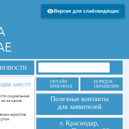
Версия для слабовидящих
А
АЕ
НОВОСТИ
ОНЛАЙН
ПОРЯДОК
АЩИЕ АРЕСТУ
ПРИЕМНАЯ
ОБРАЩЕНИЯ
сти социальные
Полезные контакты
 ни за какие
для заявителей
ченых-юристов
тутом
г. Краснодар,