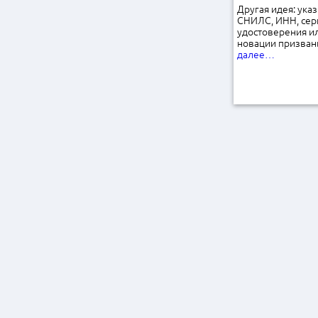
Другая идея: ука
СНИЛС, ИНН, сер
удостоверения ил
новации призваны
далее…