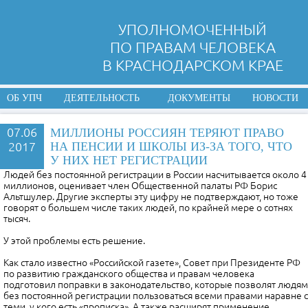
УПОЛНОМОЧЕННЫЙ
ПО ПРАВАМ ЧЕЛОВЕКА
В КРАСНОДАРСКОМ КРАЕ
ОБ УПЧ
ДЕЯТЕЛЬНОСТЬ
ДОКУМЕНТЫ
НОВОСТИ
07.06
МИЛЛИОНЫ РОССИЯН ТЕРЯЮТ ПРАВО
2017
НА ПЕНСИИ И ШКОЛЫ ИЗ-ЗА ТОГО, ЧТО
У НИХ НЕТ РЕГИСТРАЦИИ
Людей без постоянной регистрации в России насчитывается около 4
миллионов, оценивает член Общественной палаты РФ Борис
Альтшулер. Другие эксперты эту цифру не подтверждают, но тоже
говорят о большем числе таких людей, по крайней мере о сотнях
тысяч.
У этой проблемы есть решение.
Как стало известно «Российской газете», Совет при Президенте РФ
по развитию гражданского общества и правам человека
подготовил поправки в законодательство, которые позволят людям
без постоянной регистрации пользоваться всеми правами наравне с
теми, у кого есть «прописка». А также расширят применение