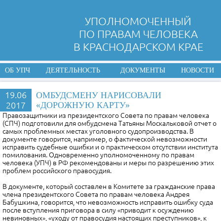
УПОЛНОМОЧЕННЫЙ
ПО ПРАВАМ ЧЕЛОВЕКА
В КРАСНОДАРСКОМ КРАЕ
ОБ УПЧ
ДЕЯТЕЛЬНОСТЬ
ДОКУМЕНТЫ
НОВОСТИ
19.06
ОМБУДСМЕНУ НАРИСОВАЛИ
2017
«ДОРОЖНУЮ КАРТУ»
Правозащитники из президентского Совета по правам человека
(СПЧ) подготовили для омбудсмена Татьяны Москальковой отчет о
самых проблемных местах уголовного судопроизводства. В
документе говорится, например, о фактической невозможности
исправить судебные ошибки и о практическом отсутствии института
помилования. Одновременно уполномоченному по правам
человека (УПЧ) в РФ рекомендованы и меры по разрешению этих
проблем российского правосудия.
В документе, который составлен в Комитете за гражданские права
члена президентского Совета по правам человека Андрея
Бабушкина, говорится, что невозможность исправить ошибку суда
после вступления приговора в силу «приводит к осуждению
невиновных», «уходу от правосудия настоящих преступников», к