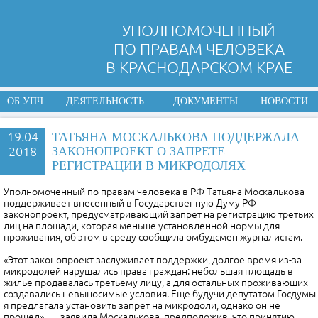
УПОЛНОМОЧЕННЫЙ
ПО ПРАВАМ ЧЕЛОВЕКА
В КРАСНОДАРСКОМ КРАЕ
ОБ УПЧ
ДЕЯТЕЛЬНОСТЬ
ДОКУМЕНТЫ
НОВОСТИ
19.04
ТАТЬЯНА МОСКАЛЬКОВА ПОДДЕРЖАЛА
2018
ЗАКОНОПРОЕКТ О ЗАПРЕТЕ
РЕГИСТРАЦИИ В МИКРОДОЛЯХ
Уполномоченный по правам человека в РФ Татьяна Москалькова
поддерживает внесенный в Государственную Думу РФ
законопроект, предусматривающий запрет на регистрацию третьих
лиц на площади, которая меньше установленной нормы для
проживания, об этом в среду сообщила омбудсмен журналистам.
«Этот законопроект заслуживает поддержки, долгое время из-за
микродолей нарушались права граждан: небольшая площадь в
жилье продавалась третьему лицу, а для остальных проживающих
создавались невыносимые условия. Еще будучи депутатом Госдумы
я предлагала установить запрет на микродоли, однако он не
прошел», — заявила Москалькова, предположив, что принятию