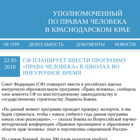
УПОЛНОМОЧЕННЫЙ
ПО ПРАВАМ ЧЕЛОВЕКА
В КРАСНОДАРСКОМ КРАЕ
ОБ УПЧ
ДЕЯТЕЛЬНОСТЬ
ДОКУМЕНТЫ
НОВОСТИ
22.05
СФ ПЛАНИРУЕТ ВВЕСТИ ПРОГРАММУ
«ПРАВА ЧЕЛОВЕКА» В ШКОЛАХ ВО
2018
ВНЕУРОЧНОЕ ВРЕМЯ
Совет Федерации (СФ) планирует ввести в российских школах
внеурочную образовательную программу «Права человека», сообщила
член комитета СФ по конституционному законодательству и
государственному строительству Людмила Бокова.
«На данный момент программа проходит проверку экспертов, и мы
будем стремиться, чтобы с начала учебного года данная программа
начала свою реализацию», — сказала Бокова на Всероссийской научно-
методической конференции «Правовое просвещение и образование в
области прав человека: опыт и перспективы современной России».
По словам Боковой, более 300 тысяч педагогов пройдут