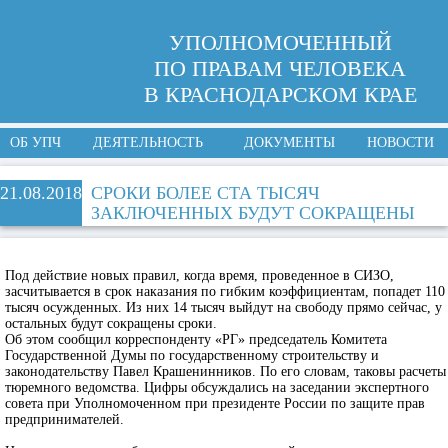
УПОЛНОМОЧЕННЫЙ
ПО ПРАВАМ ЧЕЛОВЕКА
В КРАСНОДАРСКОМ КРАЕ
ОБ УПЧ
ДЕЯТЕЛЬНОСТЬ
ДОКУМЕНТЫ
НОВОСТИ
21.08.2018
СРОКИ БОЛЕЕ СТА ТЫСЯЧ
ЗАКЛЮЧЕННЫХ БУДУТ СОКРАЩЕНЫ
Под действие новых правил, когда время, проведенное в СИЗО,
засчитывается в срок наказания по гибким коэффициентам, попадет 110
тысяч осужденных. Из них 14 тысяч выйдут на свободу прямо сейчас, у
остальных будут сокращены сроки.
Об этом сообщил корреспонденту «РГ» председатель Комитета
Государственной Думы по государственному строительству и
законодательству Павел Крашенинников. По его словам, таковы расчеты
тюремного ведомства. Цифры обсуждались на заседании экспертного
совета при Уполномоченном при президенте России по защите прав
предпринимателей.