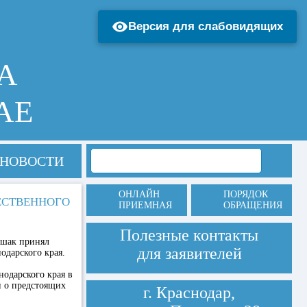
Версия для слабовидящих
А
АЕ
НОВОСТИ
ОНЛАЙН
ПОРЯДОК
ЕСТВЕННОГО
ПРИЕМНАЯ
ОБРАЩЕНИЯ
Полезные контакты
ышак принял
для заявителей
одарского края.
одарского края в
 о предстоящих
г. Краснодар,