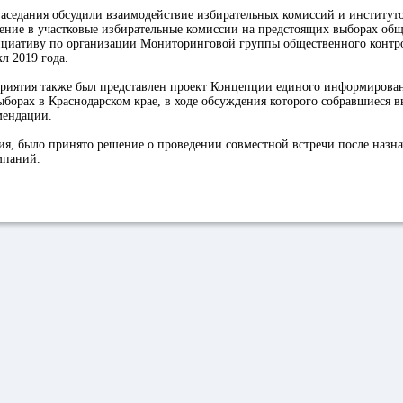
аседания обсудили взаимодействие избирательных комиссий и институт
ление в участковые избирательные комиссии на предстоящих выборах об
ициативу по организации Мониторинговой группы общественного контр
л 2019 года.
риятия также был представлен проект Концепции единого информирова
орах в Краснодарском крае, в ходе обсуждения которого собравшиеся в
мендации.
ия, было принято решение о проведении совместной встречи после назн
мпаний.