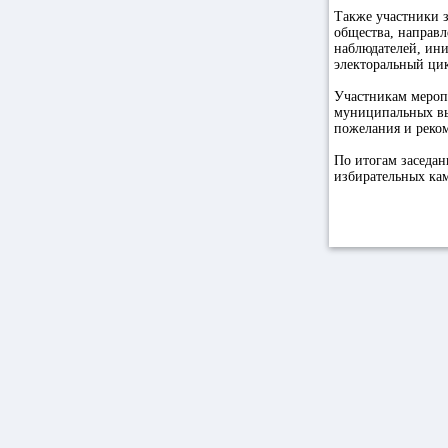
Также участники з
общества, направ
наблюдателей, ин
электоральный цик
Участникам мероп
муниципальных выб
пожелания и реко
По итогам заседан
избирательных ка