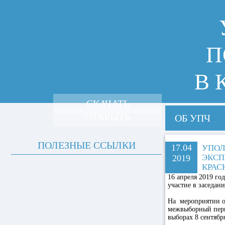
П
В 
СКАЧАТЬ
ОТКРЫТЬ
ОБ УПЧ
ПОЛЕЗНЫЕ ССЫЛКИ
17.04
УПОЛ
ЭКСП
2019
КРАС
16 апреля 2019 г
участие в заседан
На мероприятии об
межвыборный пери
выборах 8 сентября