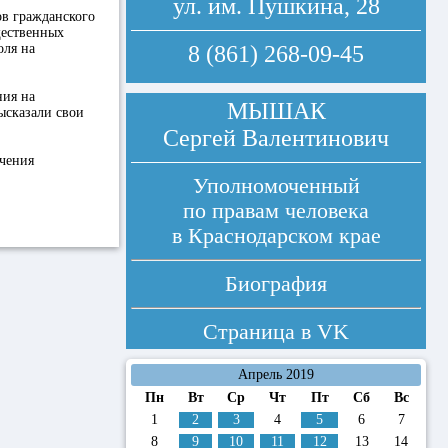
ул. им. Пушкина, 28
ов гражданского
щественных
оля на
8 (861) 268-09-45
ния на
МЫШАК
ысказали свои
Сергей Валентинович
ачения
Уполномоченный
по правам человека
в Краснодарском крае
Биография
Страница в
VK
Апрель 2019
Пн
Вт
Ср
Чт
Пт
Сб
Вс
1
2
3
4
5
6
7
8
9
10
11
12
13
14