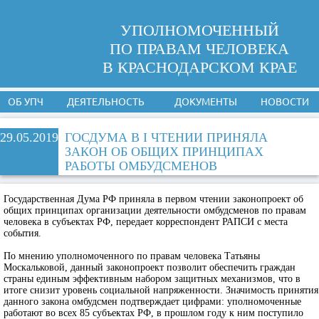
УПОЛНОМОЧЕННЫЙ
ПО ПРАВАМ ЧЕЛОВЕКА
В КРАСНОДАРСКОМ КРАЕ
ОБ УПЧ
ДЕЯТЕЛЬНОСТЬ
ДОКУМЕНТЫ
НОВОСТИ
29.05.2019
ГОСДУМА В I ЧТЕНИИ ПРИНЯЛА
ЗАКОН ОБ ОБЩИХ ПРИНЦИПАХ
РАБОТЫ ОМБУДСМЕНОВ
Государственная Дума РФ приняла в первом чтении законопроект об
общих принципах организации деятельности омбудсменов по правам
человека в субъектах РФ, передает корреспондент РАПСИ с места
события.
По мнению уполномоченного по правам человека Татьяны
Москальковой, данный законопроект позволит обеспечить граждан
страны единым эффективным набором защитных механизмов, что в
итоге снизит уровень социальной напряженности. Значимость принятия
данного закона омбудсмен подтверждает цифрами: уполномоченные
работают во всех 85 субъектах РФ, в прошлом году к ним поступило