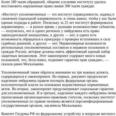
более 180 тысяч обращений, общими усилиями институту удалось
восстановить нарушенные права свыше 300 тысяч граждан.
«Институт уполномоченных — это институт справедливости, надежд и
снижения социальной напряженности, и очень важно, чтобы у нас были
единые подходы в работе. Поскольку за 25 лет институт формировался
неравномерно, — в разное время, с разными возможностями субъектов,
— получилось, что в одних регионах у омбудсмена есть право
законодательной инициативы, в других — нет, в одних есть
возможность обращаться к прокурору о проверке вступивших в силу
судебных решений, в других — нет. Неравномерные возможности
региональных уполномоченных поставили в неравное положение и
граждан России, которые должны иметь эффективный единый набор
защитных механизмов. Этот законопроект содержит много новых
положений, что, безусловно, поднимет гарантии прав граждан», —
сказала ранее Москалькова.
Уполномоченный также обратила внимание на три важных аспекта,
содержащихся в законопроекте. Во-первых, документ предполагает
наделение омбудсмена правом посещать федеральные органы
исполнительной власти на основании ведомственных нормативных
актов. Во-вторых, законопроект предусматривает социальные гарантии
для уполномоченных. И в-третьих, наделение каждого омбудсмена четко
прописанным организационно-правовым статусом, поскольку институт
уполномоченных по правам человека является персонифицированным
государственным органом, заключила Москалькова.
Комитет Госдумы РФ по федеральному устройству и вопросам местного