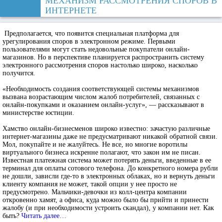
МЕХАНИЗМ РАССМОТРЕНИЯ СПОРОВ В
ИНТЕРНЕТЕ
Предполагается, что появится специальная платформа для
урегулирования споров в электронном режиме. Первыми
пользователями могут стать недовольные покупатели онлайн-
магазинов. Но в перспективе планируется распространить систему
электронного рассмотрения споров настолько широко, насколько
получится.
«Необходимость создания соответствующей системы механизмов
вызвана возрастающим числом жалоб потребителей, связанных с
онлайн-покупками и оказанием онлайн-услуг», — рассказывают в
министерстве юстиции.
Хамство онлайн-бизнесменов широко известно: зачастую различные
интернет-магазины даже не предусматривают никакой обратной связи.
Мол, покупайте и не жалуйтесь. Не все, но многие воротилы
виртуального бизнеса искренне полагают, что закон им не писан.
Известная платежная система может потерять деньги, введенные в ее
терминал для оплаты сотового телефона. До конкретного номера рубли
не дошли, зависли где-то в электронных облаках, но и вернуть деньги
клиенту компания не может, такой опции у нее просто не
предусмотрено. Мальчики-девочки из колл-центра компании
откровенно хамят, а офиса, куда можно было бы прийти и принести
жалобу (и при необходимости устроить скандал), у компании нет. Как
быть?
Читать далее…