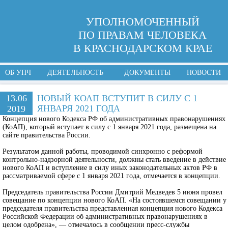
УПОЛНОМОЧЕННЫЙ
ПО ПРАВАМ ЧЕЛОВЕКА
В КРАСНОДАРСКОМ КРАЕ
ОБ УПЧ
ДЕЯТЕЛЬНОСТЬ
ДОКУМЕНТЫ
НОВОСТИ
13.06
НОВЫЙ КОАП ВСТУПИТ В СИЛУ С 1
ЯНВАРЯ 2021 ГОДА
2019
Концепция нового Кодекса РФ об административных правонарушениях
(КоАП), который вступает в силу с 1 января 2021 года, размещена на
сайте правительства России.
Результатом данной работы, проводимой синхронно с реформой
контрольно-надзорной деятельности, должны стать введение в действие
нового КоАП и вступление в силу иных законодательных актов РФ в
рассматриваемой сфере с 1 января 2021 года, отмечается в концепции.
Председатель правительства России Дмитрий Медведев 5 июня провел
совещание по концепции нового КоАП. «На состоявшемся совещании у
председателя правительства представленная концепция нового Кодекса
Российской Федерации об административных правонарушениях в
целом одобрена», — отмечалось в сообщении пресс-службы