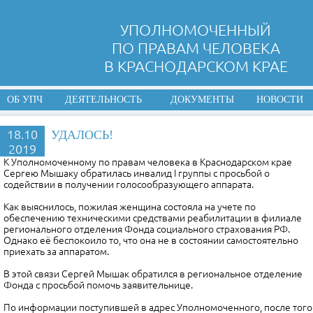
УПОЛНОМОЧЕННЫЙ
ПО ПРАВАМ ЧЕЛОВЕКА
В КРАСНОДАРСКОМ КРАЕ
ОБ УПЧ
ДЕЯТЕЛЬНОСТЬ
ДОКУМЕНТЫ
НОВОСТИ
18.10
УДАЛОСЬ!
2019
К Уполномоченному по правам человека в Краснодарском крае
Сергею Мышаку обратилась инвалид I группы с просьбой о
содействии в получении голосообразующего аппарата.
Как выяснилось, пожилая женщина состояла на учете по
обеспечению техническими средствами реабилитации в филиале
регионального отделения Фонда социального страхования РФ.
Однако её беспокоило то, что она не в состоянии самостоятельно
приехать за аппаратом.
В этой связи Сергей Мышак обратился в региональное отделение
Фонда с просьбой помочь заявительнице.
По информации поступившей в адрес Уполномоченного, после того