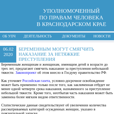
УПОЛНОМОЧЕННЫЙ
ПО ПРАВАМ ЧЕЛОВЕКА
В КРАСНОДАРСКОМ КРАЕ
ОБ УПЧ
ДЕЯТЕЛЬНОСТЬ
ДОКУМЕНТЫ
НОВОСТИ
06.02
БЕРЕМЕННЫМ МОГУТ СМЯГЧИТЬ
НАКАЗАНИЕ ЗА НЕТЯЖКИЕ
2020
ПРЕСТУПЛЕНИЯ
Беременным женщинам и женщинам, имеющим детей в возрасте до
трех лет, предлагают смягчить наказание за преступления небольшой
тяжести.
Законопроект
об этом внесло в Госдуму правительство РФ.
Как уточняет
Российская газета
, условно-досрочное освобождение
может быть применено только после того, как заключенная отбудет не
менее одной четверти срока наказания, назначенного за преступление
небольшой тяжести. Кроме того, неотбытая часть наказания может быть
заменена более мягким видом ответственности.
Статистические данные свидетельствуют об увеличении количества
рассматриваемых категорий осужденных женщин, указано в
пояснительной записке.