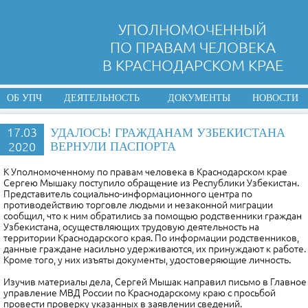
УПОЛНОМОЧЕННЫЙ
ПО ПРАВАМ ЧЕЛОВЕКА
В КРАСНОДАРСКОМ КРАЕ
ОБ УПЧ
ДЕЯТЕЛЬНОСТЬ
ДОКУМЕНТЫ
НОВОСТИ
17.03
УДАЛОСЬ! ГРАЖДАНАМ УЗБЕКИСТАНА
2020
ВЕРНУЛИ ПАСПОРТА
К Уполномоченному по правам человека в Краснодарском крае
Сергею Мышаку поступило обращение из Республики Узбекистан.
Представитель социально-информационного центра по
противодействию торговле людьми и незаконной миграции
сообщил, что к ним обратились за помощью родственники граждан
Узбекистана, осуществляющих трудовую деятельность на
территории Краснодарского края. По информации родственников,
данные граждане насильно удерживаются, их принуждают к работе.
Кроме того, у них изъяты документы, удостоверяющие личность.
Изучив материалы дела, Сергей Мышак направил письмо в Главное
управление МВД России по Краснодарскому краю с просьбой
провести проверку указанных в заявлении сведений.