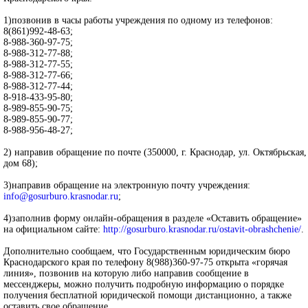
1)позвонив в часы работы учреждения по одному из телефонов:
8(861)992-48-63;
8-988-360-97-75;
8-988-312-77-88;
8-988-312-77-55;
8-988-312-77-66;
8-988-312-77-44;
8-918-433-95-80;
8-989-855-90-75;
8-989-855-90-77;
8-988-956-48-27;
2) направив обращение по почте (350000, г. Краснодар, ул. Октябрьская,
дом 68);
3)направив обращение на электронную почту учреждения:
info@gosurburo.krasnodar.ru
;
4)заполнив форму онлайн-обращения в разделе «Оставить обращение»
на официальном сайте:
http://gosurburo.krasnodar.ru/ostavit-obrashchenie/
.
Дополнительно сообщаем, что Государственным юридическим бюро
Краснодарского края по телефону 8(988)360-97-75 открыта «горячая
линия», позвонив на которую либо направив сообщение в
мессенджеры, можно получить подробную информацию о порядке
получения бесплатной юридической помощи дистанционно, а также
оставить свое обращение.