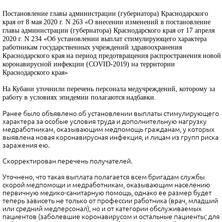
Постановление главы администрации (губернатора) Краснодарского
края от 8 мая 2020 г. N 263 «О внесении изменений в постановление
главы администрации (губернатора) Краснодарского края от 17 апреля
2020 г. N 234 «Об установлении выплат стимулирующего характера
работникам государственных учреждений здравоохранения
Краснодарского края на период предотвращения распространения новой
коронавирусной инфекции (COVID-2019) на территории
Краснодарского края»
На Кубани уточнили перечень персонала медучреждений, которому за
работу в условиях эпидемии полагаются надбавки.
Ранее было объявлено об установлении выплаты стимулирующего
характера за особые условия труда и дополнительную нагрузку
медработникам, оказывающим медпомощь гражданам, у которых
выявлена новая коронавирусная инфекция, и лицам из групп риска
заражения ею.
Скорректирован перечень получателей.
Уточнено, что такая выплата полагается всем бригадам службы
скорой медпомощи и медработникам, оказывающим населению
первичную медико-санитарную помощь, однако ее размер будет
теперь зависеть не только от профессии работника (врач, младший
или средний медперсонал), но и от категории обслуживаемых
пациентов (заболевшие коронавирусом и остальные пациенты; для