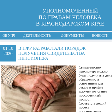
УПОЛНОМОЧЕННЫЙ
ПО ПРАВАМ ЧЕЛОВЕКА
В КРАСНОДАРСКОМ КРАЕ
ОБ УПЧ
ДЕЯТЕЛЬНОСТЬ
ДОКУМЕНТЫ
НОВОСТИ
01.10
В ПФР РАЗРАБОТАЛИ ПОРЯДОК
ПОЛУЧЕНИЯ СВИДЕТЕЛЬСТВА
2020
ПЕНСИОНЕРА
Свидетельство
пенсионера можно
будет получить в день
обращения, а
основанием для
отказа в приёме
документов станет
просроченный
паспорт.
Соответствующий
проект
постановления