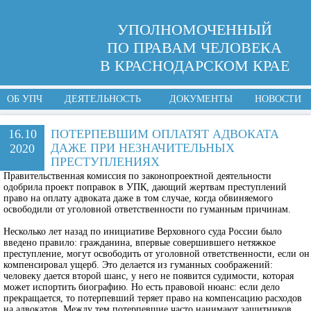
УПОЛНОМОЧЕННЫЙ
ПО ПРАВАМ ЧЕЛОВЕКА
В КРАСНОДАРСКОМ КРАЕ
ОБ УПЧ
ДЕЯТЕЛЬНОСТЬ
ДОКУМЕНТЫ
НОВОСТИ
16.10
ПОТЕРПЕВШИМ ОПЛАТЯТ АДВОКАТА
ДАЖЕ ПРИ НЕЗНАЧИТЕЛЬНЫХ
2020
ПРЕСТУПЛЕНИЯХ
Правительственная комиссия по законопроектной деятельности
одобрила проект поправок в УПК, дающий жертвам преступлений
право на оплату адвоката даже в том случае, когда обвиняемого
освободили от уголовной ответственности по гуманным причинам.
Несколько лет назад по инициативе Верховного суда России было
введено правило: гражданина, впервые совершившего нетяжкое
преступление, могут освободить от уголовной ответственности, если он
компенсировал ущерб. Это делается из гуманных соображений:
человеку дается второй шанс, у него не появится судимости, которая
может испортить биографию. Но есть правовой нюанс: если дело
прекращается, то потерпевший теряет право на компенсацию расходов
на адвокатов. Между тем потерпевшие часто нанимают защитников.