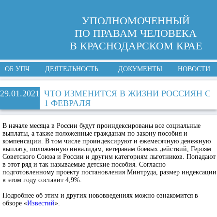
УПОЛНОМОЧЕННЫЙ
ПО ПРАВАМ ЧЕЛОВЕКА
В КРАСНОДАРСКОМ КРАЕ
ОБ УПЧ
ДЕЯТЕЛЬНОСТЬ
ДОКУМЕНТЫ
НОВОСТИ
29.01.2021
ЧТО ИЗМЕНИТСЯ В ЖИЗНИ РОССИЯН С
1 ФЕВРАЛЯ
В начале месяца в России будут проиндексированы все социальные
выплаты, а также положенные гражданам по закону пособия и
компенсации. В том числе проиндексируют и ежемесячную денежную
выплату, положенную инвалидам, ветеранам боевых действий, Героям
Советского Союза и России и другим категориям льготников. Попадают
в этот ряд и так называемые детские пособия. Согласно
подготовленному проекту постановления Минтруда, размер индексации
в этом году составит 4,9%.
Подробнее об этим и других нововведениях можно ознакомится в
обзоре «
Известий
».