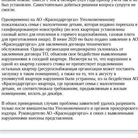
был установлен. Самостоятельно добиться решения вопроса супруги не
смогли.
Одновременно на АО «Краснодаргоргаз» Уполномоченному
пожаловалась семья с малолетними детьми, которая недавно переехала в
газифицированную новостройку (во всех квартирах установлены
газовый котел для отопления и горячего водоснабжения, газовая плита
для приготовления пищи). В июне 2020 ею было подано заявление в АО
«Краснодаргоргаз» для заключения договора технического
обслуживания. Однако организация неоднократно уклонялась от
заключения договора ТО, объясняя свое бездействие выявленными
нарушениями в соседней квартире. Несмотря на то, что нарушение в
одной из квартир газового стояка не препятствует подключению
остальных квартир (ресурсоснабжающая организация может поставить
заглушку в таком помещении), а также на то, что к августу в
упомянутой квартире нарушения были устранены, из-за бездействия АО
«Краснодаргоргаз» квартира, где проживает семья с малолетними
детьми, не соответствовала требованиям, предъявляемым к жилым
помещениям, вплоть до декабря.
В обоих приведенных случаях проблемы заявителей удалось разрешить
только после вмешательства Уполномоченного и органов прокурорского
надзора. Руководителю АО «Краснодаргоргаз» в связи с выявленными
нарушениями внесены представления.