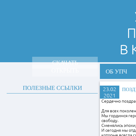
П
В
СКАЧАТЬ
ОТКРЫТЬ
ОБ УПЧ
ПОЛЕЗНЫЕ ССЫЛКИ
23.02
ПОЗД
2021
Сердечно поздра
Для всех поколен
Мы гордимся геро
свободу.
Сменялись эпохи,
И сегодня мы от
которые всегда 