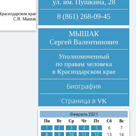
ул. им. Пушкина, 28
Краснодарском крае
8 (861) 268-09-45
С.В. Мышак
МЫШАК
Сергей Валентинович
Уполномоченный
по правам человека
в Краснодарском крае
Биография
Страница в
VK
Февраль 2021
Пн
Вт
Ср
Чт
Пт
Сб
Вс
1
2
3
4
5
6
7
8
9
10
11
12
13
14