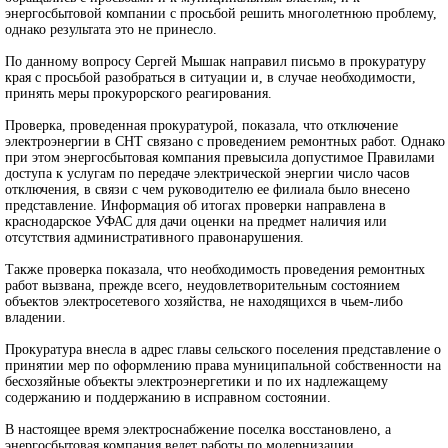
энергосбытовой компании с просьбой решить многолетнюю проблему,
однако результата это не принесло.
По данному вопросу Сергей Мышак направил письмо в прокуратуру
края с просьбой разобраться в ситуации и, в случае необходимости,
принять меры прокурорского реагирования.
Проверка, проведенная прокуратурой, показала, что отключение
электроэнергии в СНТ связано с проведением ремонтных работ. Однако
при этом энергосбытовая компания превысила допустимое Правилами
доступа к услугам по передаче электрической энергии число часов
отключения, в связи с чем руководителю ее филиала было внесено
представление. Информация об итогах проверки направлена в
краснодарское УФАС для дачи оценки на предмет наличия или
отсутствия административного правонарушения.
Также проверка показала, что необходимость проведения ремонтных
работ вызвана, прежде всего, неудовлетворительным состоянием
объектов электросетевого хозяйства, не находящихся в чьем-либо
владении.
Прокуратура внесла в адрес главы сельского поселения представление о
принятии мер по оформлению права муниципальной собственности на
бесхозяйные объекты электроэнергетики и по их надлежащему
содержанию и поддержанию в исправном состоянии.
В настоящее время электроснабжение поселка восстановлено, а
энергосбытовая компания ведет работы по модернизации