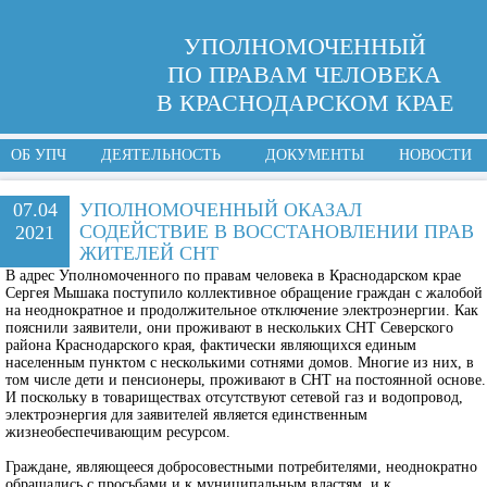
УПОЛНОМОЧЕННЫЙ
ПО ПРАВАМ ЧЕЛОВЕКА
В КРАСНОДАРСКОМ КРАЕ
ОБ УПЧ
ДЕЯТЕЛЬНОСТЬ
ДОКУМЕНТЫ
НОВОСТИ
07.04
УПОЛНОМОЧЕННЫЙ ОКАЗАЛ
СОДЕЙСТВИЕ В ВОССТАНОВЛЕНИИ ПРАВ
2021
ЖИТЕЛЕЙ СНТ
В адрес Уполномоченного по правам человека в Краснодарском крае
Сергея Мышака поступило коллективное обращение граждан с жалобой
на неоднократное и продолжительное отключение электроэнергии. Как
пояснили заявители, они проживают в нескольких СНТ Северского
района Краснодарского края, фактически являющихся единым
населенным пунктом с несколькими сотнями домов. Многие из них, в
том числе дети и пенсионеры, проживают в СНТ на постоянной основе.
И поскольку в товариществах отсутствуют сетевой газ и водопровод,
электроэнергия для заявителей является единственным
жизнеобеспечивающим ресурсом.
Граждане, являющееся добросовестными потребителями, неоднократно
обращались с просьбами и к муниципальным властям, и к