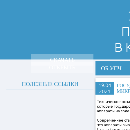
П
В
СКАЧАТЬ
ОТКРЫТЬ
ОБ УПЧ
ПОЛЕЗНЫЕ ССЫЛКИ
19.04
ГОСУ
2021
МИКР
Техническое осна
которые государ
аппараты на гол
Современнее стан
что аппараты выв
Станут больше те