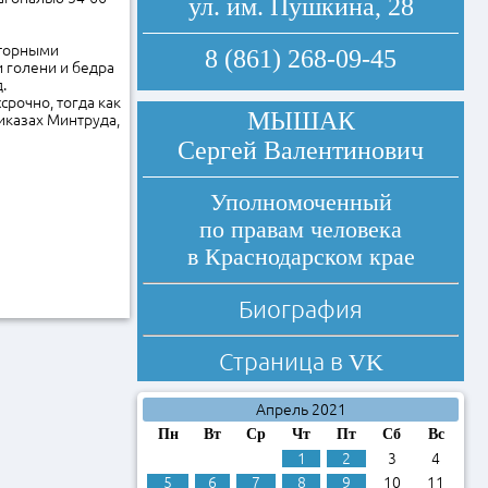
ул. им. Пушкина, 28
яторными
8 (861) 268-09-45
 голени и бедра
д.
рочно, тогда как
МЫШАК
иказах Минтруда,
Сергей Валентинович
Уполномоченный
по правам человека
в Краснодарском крае
Биография
Страница в
VK
Апрель 2021
Пн
Вт
Ср
Чт
Пт
Сб
Вс
1
2
3
4
5
6
7
8
9
10
11