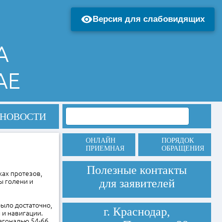
Версия для слабовидящих
А
АЕ
НОВОСТИ
ОНЛАЙН
ПОРЯДОК
ПРИЕМНАЯ
ОБРАЩЕНИЯ
Полезные контакты
ках протезов,
для заявителей
ы голени и
ыло достаточно,
г. Краснодар,
 и навигации.
агональю 54-66