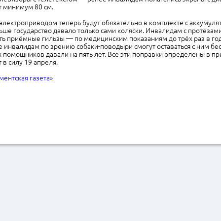
ет минимум 80 см.
 электроприводом теперь будут обязательно в комплекте с аккумул
ше государство давало только сами коляски. Инвалидам с протезами
ть приёмные гильзы — по медицинским показаниям до трёх раз в го
инвалидам по зрению собаки-поводыри смогут оставаться с ним бесс
 помощников давали на пять лет. Все эти поправки определены в пр
 в силу 19 апреля.
ментская газета»