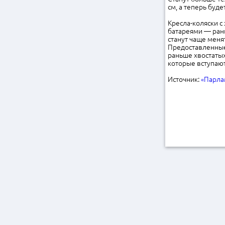
см, а теперь буд
Кресла-коляски с
батареями — рань
станут чаще меня
Предоставленные 
раньше хвостатых
которые вступают
Источник:
«Парла