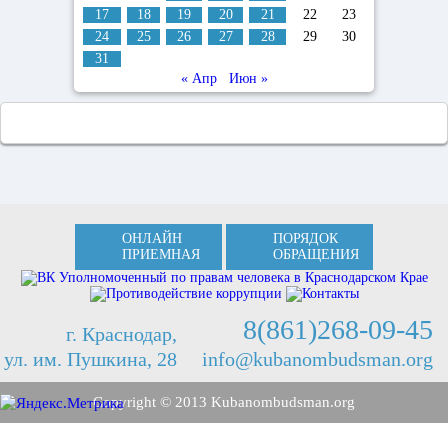
17
18
19
20
21
22
23
24
25
26
27
28
29
30
31
« Апр
Июн »
ОНЛАЙН
ПОРЯДОК
ПРИЕМНАЯ
ОБРАЩЕНИЯ
8(861)268-09-45
г. Краснодар,
ул. им. Пушкина, 28
info@kubanombudsman.org
Copyright © 2013 Kubanombudsman.org