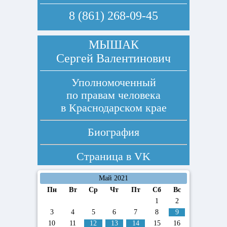
8 (861) 268-09-45
МЫШАК
Сергей Валентинович
Уполномоченный
по правам человека
в Краснодарском крае
Биография
Страница в
VK
Май 2021
Пн
Вт
Ср
Чт
Пт
Сб
Вс
1
2
3
4
5
6
7
8
9
10
11
12
13
14
15
16