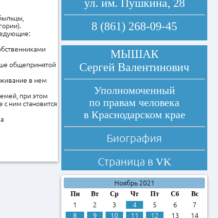
ул. им. Пушкина, 28
быльцы,
8 (861) 268-09-45
гории).
ледующие:
собственниками
МЫШАК
ньше общепринятой
Сергей Валентинович
оживание в нем
Уполномоченный
семей, при этом
по правам человека
 с ним становится
в Краснодарском крае
на
Биография
Страница в
VK
Ноябрь 2021
Пн
Вт
Ср
Чт
Пт
Сб
Вс
1
2
3
4
5
6
7
8
9
10
11
12
13
14