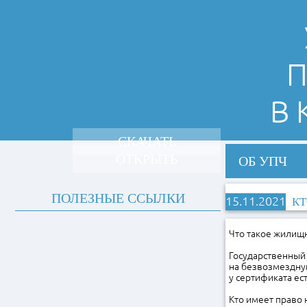
П
В
СКАЧАТЬ
ОТКРЫТЬ
ОБ УПЧ
ПОЛЕЗНЫЕ ССЫЛКИ
15.11.2021
КТ
Что такое жилищ
Государственный
на безвозмездну
у сертификата ест
Кто имеет право 