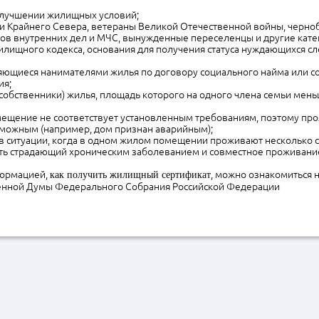
лучшении жилищных условий;
ли Крайнего Севера, ветераны Великой Отечественной войны, черно
ов внутренних дел и МЧС, вынужденные переселенцы и другие кате
Жилищного кодекса, основания для получения статуса нуждающихся с
ляющиеся нанимателями жилья по договору социального найма или 
ия;
 собственники) жилья, площадь которого на одного члена семьи ме
омещение не соответствует установленным требованиям, поэтому пр
зможным (например, дом признан аварийным);
я в ситуации, когда в одном жилом помещении проживают несколько 
сть страдающий хроническим заболеванием и совместное проживание
формацией,
, можно ознакомиться 
как получить жилищный сертификат
енной Думы Федерального Собрания Российской Федерации