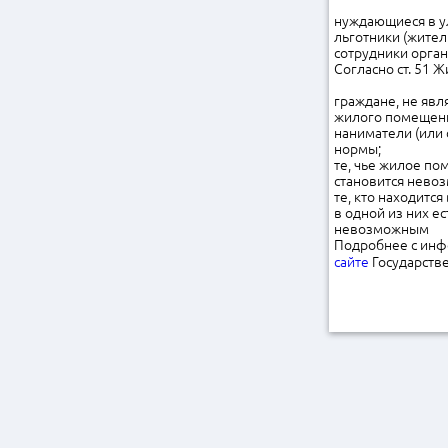
нуждающиеся в у
льготники (жите
сотрудники орган
Согласно ст. 51 
граждане, не яв
жилого помещен
наниматели (или
нормы;
те, чье жилое п
становится нево
те, кто находитс
в одной из них е
невозможным
Подробнее с ин
сайте
Государств