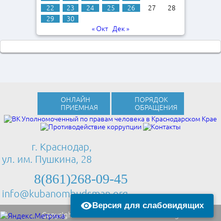
22
23
24
25
26
27
28
29
30
« Окт
Дек »
ОНЛАЙН
ПОРЯДОК
ПРИЕМНАЯ
ОБРАЩЕНИЯ
г. Краснодар,
ул. им. Пушкина, 28
8(861)268-09-45
info@kubanombudsman.org
Версия для слабовидящих
Copyright © 2013 Kubanombudsman.org