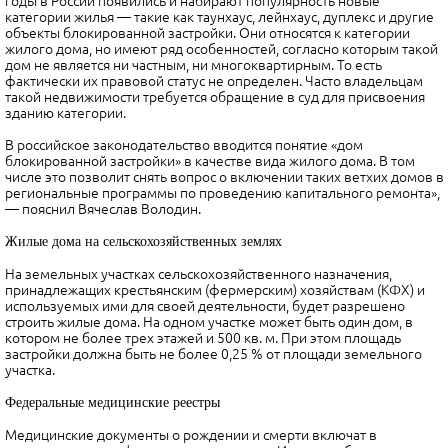
годы в России появились и набирают популярность новые
категории жилья — такие как таунхаус, лейнхаус, дуплекс и другие
объекты блокированной застройки. Они относятся к категории
жилого дома, но имеют ряд особенностей, согласно которым такой
дом не является ни частным, ни многоквартирным. То есть
фактически их правовой статус не определен. Часто владельцам
такой недвижимости требуется обращение в суд для присвоения
зданию категории.
В российское законодательство вводится понятие «дом
блокированной застройки» в качестве вида жилого дома. В том
числе это позволит снять вопрос о включении таких ветхих домов в
региональные программы по проведению капитального ремонта»,
— пояснил Вячеслав Володин.
Жилые дома на сельскохозяйственных землях
На земельных участках сельскохозяйственного назначения,
принадлежащих крестьянским (фермерским) хозяйствам (КФХ) и
используемых ими для своей деятельности, будет разрешено
строить жилые дома. На одном участке может быть один дом, в
котором не более трех этажей и 500 кв. м. При этом площадь
застройки должна быть не более 0,25 % от площади земельного
участка.
Федеральные медицинские реестры
Медицинские документы о рождении и смерти включат в