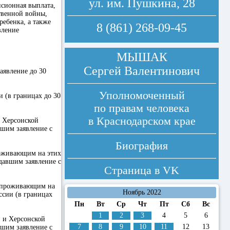
ул. им. Пушкина, 28
нсионная выплата,
твенной войны,
ебенка, а также
8 (861) 268-09-45
вление
МЫШАК
Сергей Валентинович
явление до 30
Уполномоченный
 (в границах до 30
по правам человека
в Краснодарском крае
 Херсонской
вшим заявление с
Биография
роживающим на этих
давшим заявление с
Страница в
VK
о проживающим на
Ноябрь 2022
ссии (в границах
Пн
Вт
Ср
Чт
Пт
Сб
Вс
1
2
3
4
5
6
 и Херсонской
7
8
9
10
11
12
13
вшим заявление с