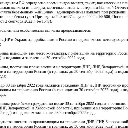
зидентом РФ определено восемь видов выплат, таких, как емесячная пе
альная выплата инвалидам, месячные выплаты ветеранам Великой Отечес
ыплата беременным женщинам, единовременная выплата при рождении р
та на ребенка (указ Президента РФ от 27 августа 2022 г. № 586, Постано
т 2 сентября 2022 г. № 1547).
ановленным особенностям выплаты предоставляются:
 ДНР и Украины, прибывшим в Россию и подавшим соответствующее за
;
ины, имеющим там место жительства, прибывшим на территорию России
а) и подавшим заявление с 30 сентября 2022 года;
ины, постоянно проживающим на территории ДНР, ЛНР, Запорожской и
им на территорию России (в границах до 30 сентября 2022 года) и пода
ода;
 до 30 сентября 2022 года являлись гражданам ДНР и ЛНР, постоянно п
вшим на территорию России (в границах до 30 сентября 2022 года) и по
ода;
тшим российское гражданство после 30 сентября 2022 года и постоянн
ЛНР, Запорожской и Херсонской областей, прибывшим на территорию Ро
2 года) и подавшим заявление с 30 сентября 2022 года;
данства постоянно проживающим на территории ДНР, ЛНР, Запорожской
им на территорию России (в границах до 30 сентября 2022 года) и пода