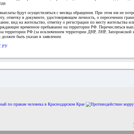
ода.
ыплаты будут осуществляться с месяца обращения. При этом им не потре
у, отметку в документе, удостоверяющем личность, о пересечении гран
ние, вид на жительство, отметку о регистрации по месту жительства и
ерждающие временное пребывание на территории РФ. Перечисляться выпла
 на территории РФ (за исключением территории ДНР, ЛНР, Запорожской 
й должен быть указан в заявлении.
Т.РУ