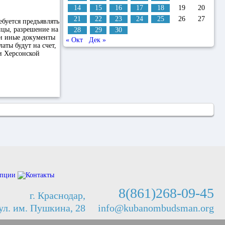
14
15
16
17
18
19
20
21
22
23
24
25
26
27
буется предъявлять
ицы, разрешение на
28
29
30
ли иные документы
« Окт
Дек »
ты будут на счет,
и Херсонской
8(861)268-09-45
г. Краснодар,
ул. им. Пушкина, 28
info@kubanombudsman.org