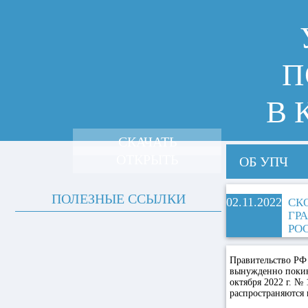
П
В 
СКАЧАТЬ
ОТКРЫТЬ
ОБ УПЧ
ПОЛЕЗНЫЕ ССЫЛКИ
02.11.2022
СК
ГР
РО
Правительство РФ
вынужденно покин
октября 2022 г. №
распространяются 