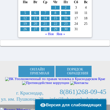
Пн
Вт
Ср
Чт
Пт
Сб
Вс
1
2
3
4
5
6
7
8
9
10
11
12
13
14
15
16
17
18
19
20
21
22
23
24
25
26
27
28
29
30
31
« Ноя
Янв »
ОНЛАЙН
ПОРЯДОК
ПРИЕМНАЯ
ОБРАЩЕНИЯ
8(861)268-09-45
г. Краснодар,
ул. им. Пушкина, 28
info@kubanombudsman.org
Версия для слабовидящих
Copyright © 2013 Kubanombudsman.org