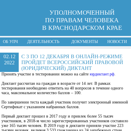
УПОЛНОМОЧЕННЫЙ
ПО ПРАВАМ ЧЕЛОВЕКА
В КРАСНОДАРСКОМ КРАЕ
ОБ УПЧ
ДЕЯТЕЛЬНОСТЬ
ДОКУМЕНТЫ
НОВОСТИ
02.12
С 3 ПО 12 ДЕКАБРЯ В ОНЛАЙН-РЕЖИМЕ
ПРОЙДЕТ ВСЕРОССИЙСКИЙ ПРАВОВОЙ
2022
(ЮРИДИЧЕСКИЙ) ДИКТАНТ
Принять участие в тестировании можно на сайте
юрдиктант.рф
.
Диктант рассчитан на граждан в возрасте от 14 лет. В рамках
тестирования необходимо ответить на 40 вопросов в течение одного
часа, максимальное количество баллов – 100.
По завершении теста каждый участник получит электронный именной
Сертификат с указанием набранных баллов.
Первый диктант прошел в 2017 году и привлек более 55 тысяч
участников, в 2018-м число зарегистрированных участников составило
уже 165 тысяч человек. В 2019 году в диктанте приняли участие 223
тысячи человек, включая 3 533 гражданина из 24 зарубежных стран.