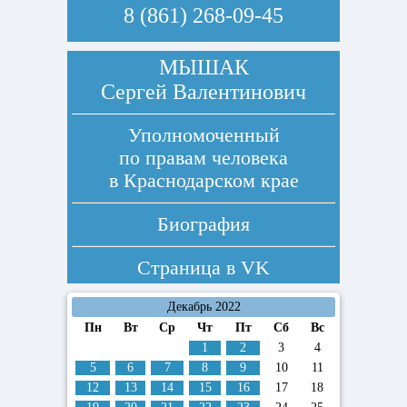
8 (861) 268-09-45
МЫШАК
Сергей Валентинович
Уполномоченный
по правам человека
в Краснодарском крае
Биография
Страница в
VK
Декабрь 2022
Пн
Вт
Ср
Чт
Пт
Сб
Вс
1
2
3
4
5
6
7
8
9
10
11
12
13
14
15
16
17
18