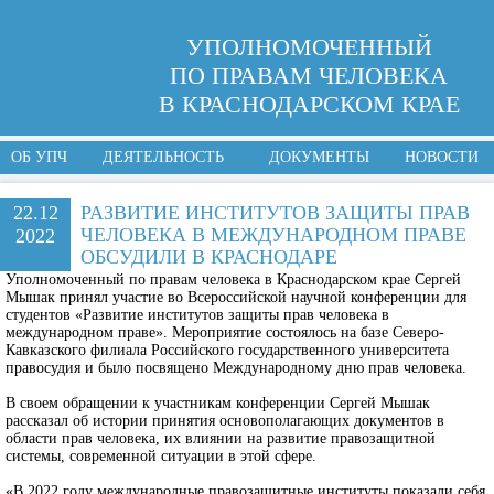
УПОЛНОМОЧЕННЫЙ
ПО ПРАВАМ ЧЕЛОВЕКА
В КРАСНОДАРСКОМ КРАЕ
ОБ УПЧ
ДЕЯТЕЛЬНОСТЬ
ДОКУМЕНТЫ
НОВОСТИ
22.12
РАЗВИТИЕ ИНСТИТУТОВ ЗАЩИТЫ ПРАВ
ЧЕЛОВЕКА В МЕЖДУНАРОДНОМ ПРАВЕ
2022
ОБСУДИЛИ В КРАСНОДАРЕ
Уполномоченный по правам человека в Краснодарском крае Сергей
Мышак принял участие во Всероссийской научной конференции для
студентов «Развитие институтов защиты прав человека в
международном праве». Мероприятие состоялось на базе Северо-
Кавказского филиала Российского государственного университета
правосудия и было посвящено Международному дню прав человека.
В своем обращении к участникам конференции Сергей Мышак
рассказал об истории принятия основополагающих документов в
области прав человека, их влиянии на развитие правозащитной
системы, современной ситуации в этой сфере.
«В 2022 году международные правозащитные институты показали себя