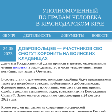
УПОЛНОМОЧЕННЫЙ
ПО ПРАВАМ ЧЕЛОВЕКА
В КРАСНОДАРСКОМ КРАЕ
ОБ УПЧ
ДЕЯТЕЛЬНОСТЬ
ДОКУМЕНТЫ
НОВОСТИ
ДОБРОВОЛЬЦЕВ — УЧАСТНИКОВ СВО
24.05
СМОГУТ ХОРОНИТЬ НА ВОИНСКИХ
2023
КЛАДБИЩАХ
Депутаты Государственной Думы приняли в третьем, окончательном
чтении
поправки
в законодательство в части увековечения памяти
погибших при защите Отечества.
В соответствии с документом, воинские кладбища будут предназначены
также для погребения граждан, пребывавших в добровольческих
формированиях, и лиц, заключивших контракт с организациями,
содействующими выполнению задач, возложенных на Вооруженные
Силы РФ. Закон коснется участников спецоперации с 24 февраля
2022 года.
Кроме того, он направлен на сохранение исторической
памяти: документом предлагается сопровождать памятники Великой