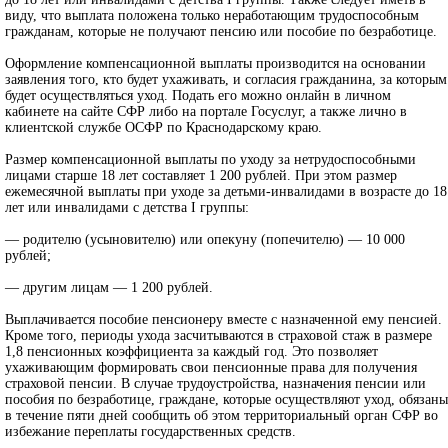
виду, что выплата положена только неработающим трудоспособным
гражданам, которые не получают пенсию или пособие по безработице.
Оформление компенсационной выплаты производится на основании
заявления того, кто будет ухаживать, и согласия гражданина, за которым
будет осуществляться уход. Подать его можно онлайн в личном
кабинете на сайте СФР либо на портале Госуслуг, а также лично в
клиентской службе ОСФР по Краснодарскому краю.
Размер компенсационной выплаты по уходу за нетрудоспособными
лицами старше 18 лет составляет 1 200 рублей. При этом размер
ежемесячной выплаты при уходе за детьми-инвалидами в возрасте до 18
лет или инвалидами с детства I группы:
— родителю (усыновителю) или опекуну (попечителю) — 10 000
рублей;
— другим лицам — 1 200 рублей.
Выплачивается пособие пенсионеру вместе с назначенной ему пенсией.
Кроме того, периоды ухода засчитываются в страховой стаж в размере
1,8 пенсионных коэффициента за каждый год. Это позволяет
ухаживающим формировать свои пенсионные права для получения
страховой пенсии. В случае трудоустройства, назначения пенсии или
пособия по безработице, граждане, которые осуществляют уход, обязаны
в течение пяти дней сообщить об этом территориальный орган СФР во
избежание переплаты государственных средств.