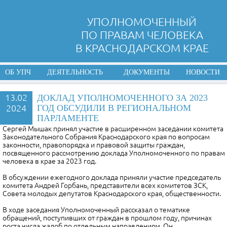
УПОЛНОМОЧЕННЫЙ
ПО ПРАВАМ ЧЕЛОВЕКА
В КРАСНОДАРСКОМ КРАЕ
ОБ УПЧ
ДЕЯТЕЛЬНОСТЬ
ДОКУМЕНТЫ
НОВОСТИ
13.02
ДОКЛАД УПОЛНОМОЧЕННОГО ЗА 2023
2024
ГОД ОБСУДИЛИ В РЕГИОНАЛЬНОМ
ПАРЛАМЕНТЕ
Сергей Мышак принял участие в расширенном заседании комитета
Законодательного Собрания Краснодарского края по вопросам
законности, правопорядка и правовой защиты граждан,
посвященного рассмотрению доклада Уполномоченного по правам
человека в крае за 2023 год.
В обсуждении ежегодного доклада приняли участие председатель
комитета Андрей Горбань, представители всех комитетов ЗСК,
Совета молодых депутатов Краснодарского края, общественности.
В ходе заседания Уполномоченный рассказал о тематике
обращений, поступивших от граждан в прошлом году, причинах
роста числа жалоб по отдельным направлениям. Он