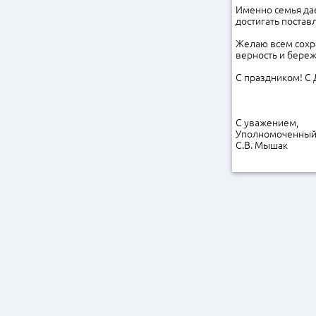
Именно семья дае
достигать постав
Желаю всем сохр
верность и бере
С праздником! С 
С уважением,
Уполномоченный 
С.В. Мышак