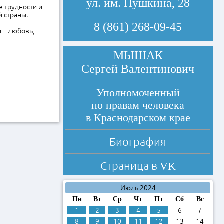
ул. им. Пушкина, 28
е трудности и
й страны.
8 (861) 268-09-45
 – любовь,
МЫШАК
Сергей Валентинович
Уполномоченный
по правам человека
в Краснодарском крае
Биография
Страница в
VK
Июль 2024
Пн
Вт
Ср
Чт
Пт
Сб
Вс
1
2
3
4
5
6
7
8
9
10
11
12
13
14