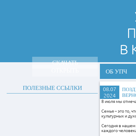
П
В
СКАЧАТЬ
ОТКРЫТЬ
ОБ УПЧ
ПОЛЕЗНЫЕ ССЫЛКИ
08.07
ПОЗД
2024
ВЕРН
8 июля мы отмеча
Семья – это то, 
культурных и ду
Сегодня в нашем
каждого человека