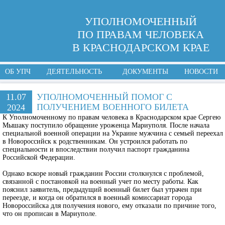
УПОЛНОМОЧЕННЫЙ
ПО ПРАВАМ ЧЕЛОВЕКА
В КРАСНОДАРСКОМ КРАЕ
ОБ УПЧ
ДЕЯТЕЛЬНОСТЬ
ДОКУМЕНТЫ
НОВОСТИ
11.07
УПОЛНОМОЧЕННЫЙ ПОМОГ С
ПОЛУЧЕНИЕМ ВОЕННОГО БИЛЕТА
2024
К Уполномоченному по правам человека в Краснодарском крае Сергею
Мышаку поступило обращение уроженца Мариуполя. После начала
специальной военной операции на Украине мужчина с семьей переехал
в Новороссийск к родственникам. Он устроился работать по
специальности и впоследствии получил паспорт гражданина
Российской Федерации.
Однако вскоре новый гражданин России столкнулся с проблемой,
связанной с постановкой на военный учет по месту работы. Как
пояснил заявитель, предыдущий военный билет был утрачен при
переезде, и когда он обратился в военный комиссариат города
Новороссийска для получения нового, ему отказали по причине того,
что он прописан в Мариуполе.