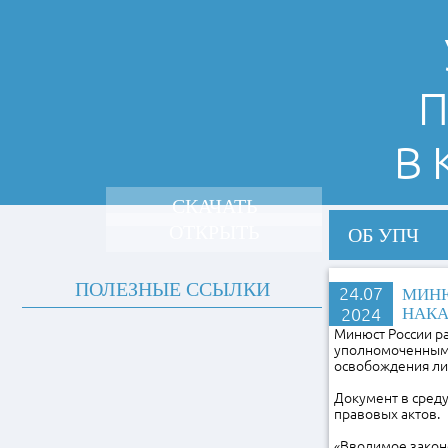
П
В
СКАЧАТЬ
ОТКРЫТЬ
ОБ УПЧ
ПОЛЕЗНЫЕ ССЫЛКИ
24.07
МИНЮ
2024
НАКА
Минюст России р
уполномоченным 
освобождения лиц
Документ в сред
правовых актов.
«Вводимое закон