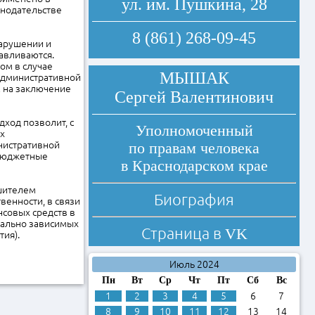
ул. им. Пушкина, 28
онодательстве
8 (861) 268-09-45
нарушении и
авливаются.
ом в случае
МЫШАК
административной
м на заключение
Сергей Валентинович
ход позволит, с
Уполномоченный
х
инистративной
по правам человека
 бюджетные
в Краснодарском крае
шителем
Биография
венности, в связи
нсовых средств в
иально зависимых
Страница в
VK
тия).
Июль 2024
Пн
Вт
Ср
Чт
Пт
Сб
Вс
1
2
3
4
5
6
7
8
9
10
11
12
13
14