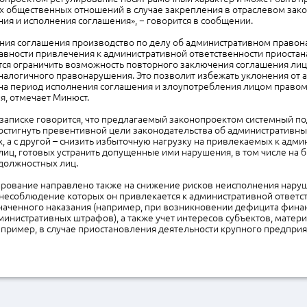
х общественных отношений в случае закрепления в отраслевом зак
ия и исполнения соглашения», − говорится в сообщении.
ения соглашения производство по делу об административном право
авности привлечения к административной ответственности приостан
тся ограничить возможность повторного заключения соглашения лиц
налогичного правонарушения. Это позволит избежать уклонения от 
 на период исполнения соглашения и злоупотребления лицом право
я, отмечает Минюст.
записке говорится, что предлагаемый законопроектом системный под
остигнуть превентивной цели законодательства об административны
 а с другой – снизить избыточную нагрузку на привлекаемых к адм
лиц, готовых устранить допущенные ими нарушения, в том числе на
должностных лиц.
рование направлено также на снижение рисков неисполнения нару
 несоблюдение которых он привлекается к административной ответст
наченного наказания (например, при возникновении дефицита фина
министративных штрафов), а также учет интересов субъектов, матер
например, в случае приостановления деятельности крупного предприя