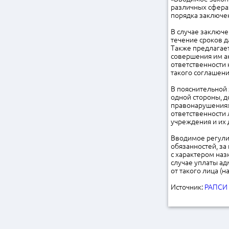
различных сфера
порядка заключен
В случае заключ
течение сроков д
Также предлагае
совершения им а
ответственности
такого соглашени
В пояснительной 
одной стороны, д
правонарушениях,
ответственности 
учреждения и их 
Вводимое регули
обязанностей, за
с характером наз
случае уплаты ад
от такого лица (
Источник:
РАПСИ