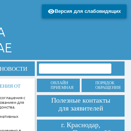
Версия для слабовидящих
А
АЕ
НОВОСТИ
ОНЛАЙН
ПОРЯДОК
ЕНИЯ ОТ
ПРИЕМНАЯ
ОБРАЩЕНИЯ
соглашения с
Полезные контакты
нованием для
для заявителей
домства.
рмативных
г. Краснодар,
рименено в