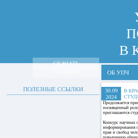
П
В 
СКАЧАТЬ
ОТКРЫТЬ
ОБ УПЧ
ПОЛЕЗНЫЕ ССЫЛКИ
30.09
В КР
СТУД
2024
Продолжается прие
посвященный роли
приглашаются студ
Конкурс научных с
информирования о
прав и свобод чел
повышению общест