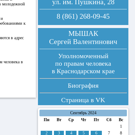
ул. им. Пушкина, 28
 в молодежной
8 (861) 268-09-45
 и
ребованиями к
МЫШАК
яются в адрес
Сергей Валентинович
Уполномоченный
м человека в
по правам человека
в Краснодарском крае
Биография
Страница в
VK
Сентябрь 2024
Пн
Вт
Ср
Чт
Пт
Сб
Вс
1
2
3
4
5
6
7
8