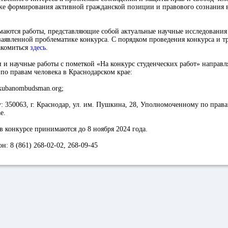
кже формирования активной гражданской позиции и правового сознания
маются работы, представляющие собой актуальные научные исследования
аявленной проблематике конкурса. С порядком проведения конкурса и т
акомиться
здесь
.
 и научные работы с пометкой «На конкурс студенческих работ» направл
о правам человека в Краснодарском крае:
@kubanombudsman.org;
у: 350063, г. Краснодар, ул. им. Пушкина, 28, Уполномоченному по права
е.
 в конкурсе принимаются до 8 ноября 2024 года.
н: 8 (861) 268-02-02, 268-09-45