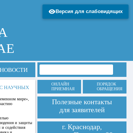
Версия для слабовидящих
А
АЕ
НОВОСТИ
ОНЛАЙН
ПОРЯДОК
РС НАУЧНЫХ
ПРИЕМНАЯ
ОБРАЩЕНИЯ
ременном мире»,
Полезные контакты
участию
для заявителей
целью
людения и защиты
г. Краснодар,
 и содействия
овека и