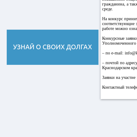
гражданина, а та
среде.
На конкурс прини
соответствующие з
работе можно озн
Конкурсные заявки
Уполномоченного п
– по e-mail: info
– почтой по адрес
Краснодарском кра
Заявки на участие
Контактный телефо