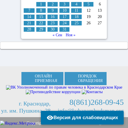
1
2
3
4
5
6
7
8
9
10
11
12
13
14
15
16
17
18
19
20
21
22
23
24
25
26
27
28
29
30
31
« Сен
Ноя »
ОНЛАЙН
ПОРЯДОК
ПРИЕМНАЯ
ОБРАЩЕНИЯ
8(861)268-09-45
г. Краснодар,
ул. им. Пушкина, 28
info@kubanombudsman.org
Версия для слабовидящих
Copyright © 2013 Kubanombudsman.org